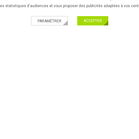
 des statistiques d'audiences et vous proposer des publicités adaptées à vos cent
ACCEPTER
PARAMÉTRER
UES
VÉLOS URBAINS & FITNESS
EQUIPEMENTS DE VÉLO
ACC
PRATIQUES
Nouveau ! Paiement 
ir son velo
Livraison partout en 
ir son equipement
Paiement 100% sécu
l'enfant
ir ses accessoires de vélos
ir son VTT
Légales