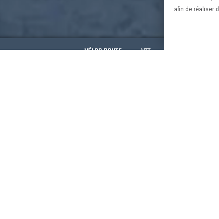
afin de réaliser
VÉLOS ROUTE
VTT
VÉLOS ELECTRIQ
CONSEILS 
Bien chois
bien chois
Le vélo et 
Bien chois
Bien chois
Mentions 