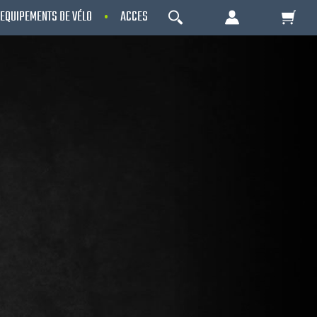
EQUIPEMENTS DE VÉLO
ACCESSOIRES
OCCASIONS - RECONDITIO
OK
Votre Panier Est Désert
Votre panier est là pour vous servir. Donnez-
lui un but ! C'est un lieu temporaire où est
stockée une liste de vos produits et où se
reflète le prix le plus récent...