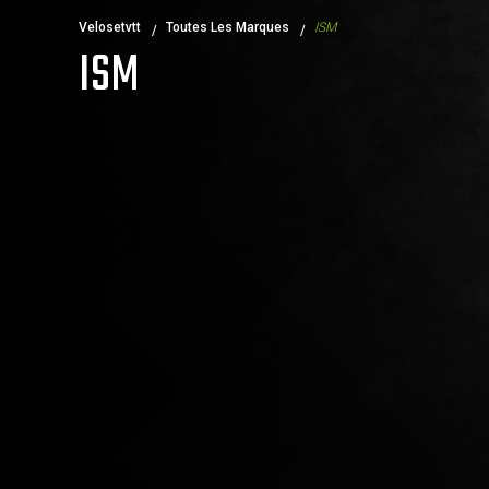
Velosetvtt
Toutes Les Marques
ISM
ISM