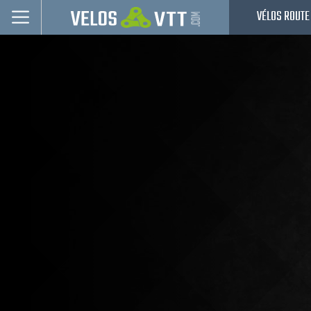
VÉLOS ROUTE
Connexion / inscription
Vélos route
VTT
Vélos electriques
Vélos urbains & Fitness
Equipements de vélo
Accessoires
Occasions - Reconditionnés
Nos Promos