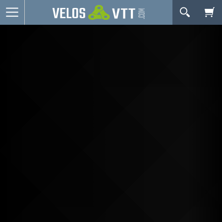
OK
Connexion / inscription
Votre Panier Est Désert
Vélos route
VTT
Vélos electriques
Vélos urbains & Fitness
Equipements de vélo
Accessoires
Nos Promos
Votre panier est là pour vous servir. Donnez-lui un
but ! C'est un lieu temporaire où est stockée une
liste de vos produits et où se reflète le prix le plus
récent...