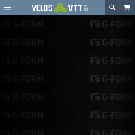
OK
Connexion / inscription
Votre Panier Est Désert
Vélos route
VTT
Vélos electriques
Vélos urbains & Fitness
Equipements de vélo
Accessoires
Nos Promos
Votre panier est là pour vous servir. Donnez-lui un
but ! C'est un lieu temporaire où est stockée une
liste de vos produits et où se reflète le prix le plus
récent...