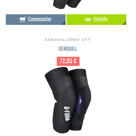
Commander
Détails
GENOUILLÈRES VTT
GENOUILL
72,95 €