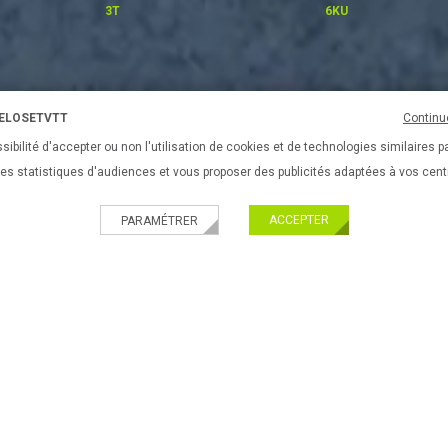
3T
6KU
VELOSETVTT
Continu
UES
VÉLOS URBAINS & FITNESS
EQUIPEMENTS DE VÉLO
ACC
sibilité d'accepter ou non l'utilisation de cookies et de technologies similaires p
 des statistiques d'audiences et vous proposer des publicités adaptées à vos cent
ACCEPTER
PARAMÉTRER
PRATIQUES
Nouveau ! Paiement 
ir son velo
Livraison partout en 
ir son equipement
Paiement 100% sécu
l'enfant
ir ses accessoires de vélos
ir son VTT