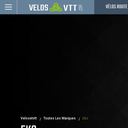
VÉLOS ROUTE
Connexion / inscription
Vélos route
VTT
Vélos electriques
Vélos urbains & Fitness
Equipements de vélo
Accessoires
Occasions - Reconditionnés
Nos Promos
Velosetvtt
Toutes Les Marques
Eko