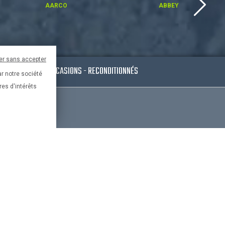
AARCO
ABBEY
er sans accepter
ESSOIRES
OCCASIONS - RECONDITIONNÉS
ar notre société
res d'intérêts
Paypal
France
risé