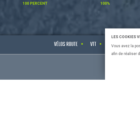
100 PERCENT
100%
LES COOKIES 
VÉLOS ROUTE
VTT
VÉLOS ELECTRIQ
Vous avez la pos
afin de réaliser
CONSEILS 
Bien chois
bien chois
Le vélo et 
Bien chois
Bien chois