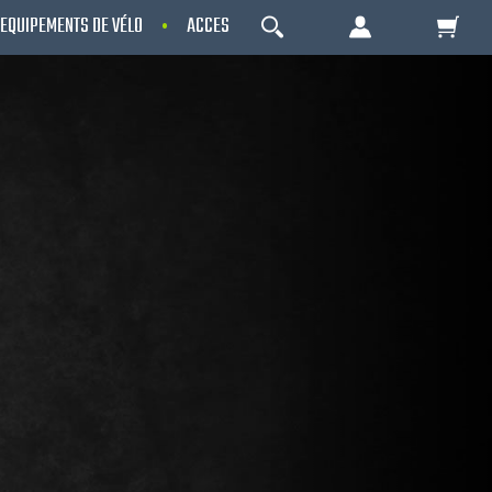
EQUIPEMENTS DE VÉLO
ACCESSOIRES
OCCASIONS - RECONDITIO
OK
Votre Panier Est Désert
Votre panier est là pour vous servir. Donnez-
lui un but ! C'est un lieu temporaire où est
stockée une liste de vos produits et où se
reflète le prix le plus récent...