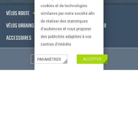
cookies et de technologies
VÉLOS ROUTE
VTT
VÉLOS ELECTRIQUES
similaires par notre société afin
de réaliser des statistiques
VÉLOS URBAINS & FITNESS
EQUIPEMENTS DE VÉLO
d'audiences et vous proposer
ACCESSOIRES
OCCASIONS - RECONDITIONNÉS
des publicités adaptées à vos
centres d'intérêts
ACCEPTER
PARAMÉTRER
Nouveau !
CONSEILS PRATIQUES
Paiement Paypal
Livraison partout
Bien choisir son velo
en France
bien choisir son equipement
Paiement 100%
Le vélo et l'enfant
sécurisé
Bien choisir ses accessoires
de vélos
Bien choisir son VTT