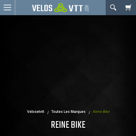
OK
Connexion / inscription
Votre Panier Est Désert
Vélos route
VTT
Vélos electriques
Vélos urbains & Fitness
Equipements de vélo
Accessoires
Occasions - Reconditionnés
Votre panier est là pour vous servir. Donnez-lui un
Velosetvtt
Toutes Les Marques
Reine Bike
Nos Promos
but ! C'est un lieu temporaire où est stockée une
REINE BIKE
liste de vos produits et où se reflète le prix le plus
récent...