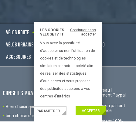
LES COOKIES
Continuer sans
VÉLOS ROUTE
VTT
VÉLOS ELECTRIQUES
VELOSETVTT
accepter
VÉLOS URBAINS & FITNESS
EQUIPEMENTS DE VÉLO
Vous avez la possibilité
d'accepter ou non l'utilisation de
ACCESSOIRES
OCCASIONS - RECONDITIONNÉS
cookies et de technologies
similaires par notre société afin
de réaliser des statistiques
d'audiences et vous proposer
des publicités adaptées à vos
Nouveau !
CONSEILS PRATIQUES
Paiement Paypal
centres d'intérêts
Livraison partout
Bien choisir son velo
en France
ACCEPTER
PARAMÉTRER
bien choisir son equipement
Paiement 100%
Le vélo et l'enfant
sécurisé
Bien choisir ses accessoires