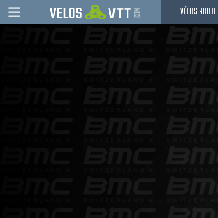
VÉLOS ROUTE
Connexion / inscription
Vélos route
VTT
Vélos electriques
Vélos urbains & Fitness
Equipements de vélo
Accessoires
Occasions - Reconditionnés
Nos Promos