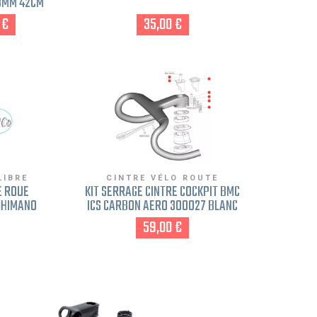
.8MM 42CM
COMPACT
 €
35,00 €
LIBRE
CINTRE VÉLO ROUTE
E ROUE
KIT SERRAGE CINTRE COCKPIT BMC
SHIMANO
ICS CARBON AERO 300027 BLANC
AM 10-11V
59,00 €