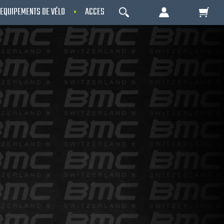
EQUIPEMENTS DE VÉLO
ACCESSOIRES
OCCASIONS - RECONDITIO
OK
Votre Panier Est Désert
Votre panier est là pour vous servir. Donnez-
lui un but ! C'est un lieu temporaire où est
stockée une liste de vos produits et où se
reflète le prix le plus récent...