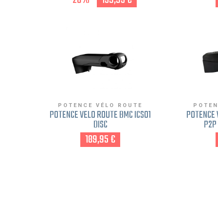
-20%
159,95 €
CENTERLOCK PNEU ET TUBELESS
READY SRAM XD 11-12V
POTENCE VÉLO ROUTE
POTEN
POTENCE VÉLO ROUTE BMC ICS01
POTENCE 
DISC
P2P
189,95 €