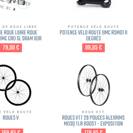
 DE ROUE LIBRE
POTENCE VÉLO ROUTE
E ROUE LIBRE ROUE
POTENCE VÉLO ROUTE BMC RSM01 8
BMC CRD SL SRAM XDR
DEGRÉS
29 SRAM XD 11-12V
79,00 €
89,95 €
E VÉLO ROUTE
ROUE VTT
ROUES V
ROUES VTT 29 POUCES ALEXRIMS
MD30 TLR BOOST - EXPOSITION
FREIN À DISQUE 6 TROUS SHIMANO