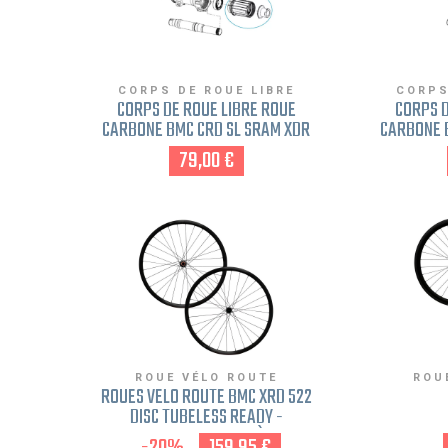
CORPS DE ROUE LIBRE
CORPS
CORPS DE ROUE LIBRE ROUE
CORPS D
CARBONE BMC CRD SL SRAM XDR
CARBONE 
30000829 SRAM XD 11-12V
300008
79,00 €
ROUE VÉLO ROUTE
ROU
ROUES VÉLO ROUTE BMC XRD 522
DISC TUBELESS READY -
EXPOSITION 23MM FREIN À DISQUE