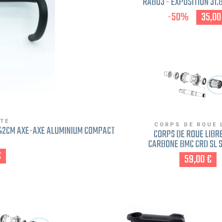
RAB03 - EXPOSITION 31
AXE-AXE ALUMINIUM 
-50%
35,00
ROND NOIR
UTE
CORPS DE ROUE 
 42CM AXE-AXE ALUMINIUM COMPACT
CORPS DE ROUE LIBR
CARBONE BMC CRD SL 
SHIMANO 10-11-12V ET SR
€
59,00 €