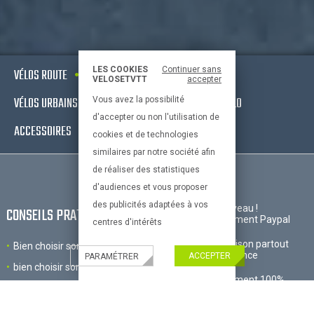
LES COOKIES
Continuer sans
VÉLOS ROUTE
VTT
VÉLOS ELECTRIQUES
VELOSETVTT
accepter
VÉLOS URBAINS & FITNESS
EQUIPEMENTS DE VÉLO
Vous avez la possibilité
d'accepter ou non l'utilisation de
ACCESSOIRES
OCCASIONS - RECONDITIONNÉS
cookies et de technologies
similaires par notre société afin
de réaliser des statistiques
d'audiences et vous proposer
des publicités adaptées à vos
Nouveau !
CONSEILS PRATIQUES
Paiement Paypal
centres d'intérêts
Livraison partout
Bien choisir son velo
en France
ACCEPTER
PARAMÉTRER
bien choisir son equipement
Paiement 100%
Le vélo et l'enfant
sécurisé
Bien choisir ses accessoires