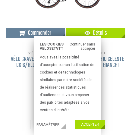
Commander
Détails
LES COOKIES
Continuer sans
VELOSETVTT
accepter
VÉLOS CYCLO-CROSS ET GRAVEL
VÉLO GRAVEL BIANCHI ARCADEX SHIMANO GRX 810 CELESTE
Vous avez la possibilité
CK16/BLUE NOTE GLOSSY 2022 XL BLEU VERT BIANCHI
d'accepter ou non l'utilisation de
FREINAGE DISQUE
cookies et de technologies
3 199,00 €
similaires par notre société afin
de réaliser des statistiques
d'audiences et vous proposer
des publicités adaptées à vos
centres d'intérêts
ACCEPTER
PARAMÉTRER