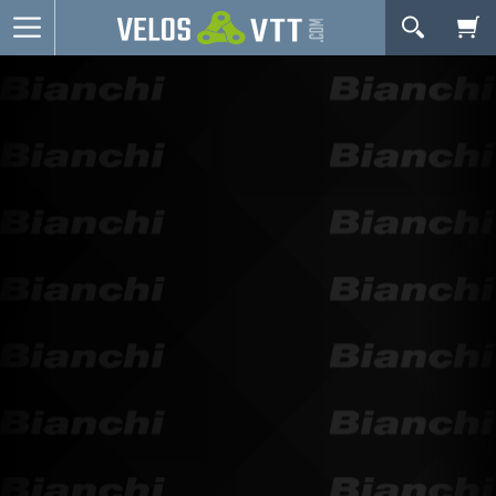
OK
Connexion / inscription
Votre Panier Est Désert
Vélos route
VTT
Vélos electriques
Vélos urbains & Fitness
Equipements de vélo
Accessoires
Nos Promos
Votre panier est là pour vous servir. Donnez-lui un
but ! C'est un lieu temporaire où est stockée une
liste de vos produits et où se reflète le prix le plus
récent...