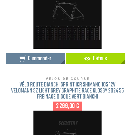
Commander
Détails
VÉLOS DE COURSE
VÉLO ROUTE BIANCHI SPRINT ICR SHIMANO 105 12V
VELOMANN SZ LIGHT GREY GRAPHITE RACE GLOSSY 2024 55
FREINAGE DISQUE VERT BIANCHI
2 299,00 €