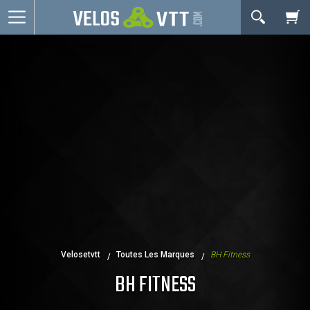
OK
Connexion / inscription
Votre Panier Est Désert
Vélos route
VTT
Vélos electriques
Vélos urbains & Fitness
Equipements de vélo
Accessoires
Occasions - Reconditionnés
Votre panier est là pour vous servir. Donnez-lui un
Velosetvtt
Toutes Les Marques
BH Fitness
Nos Promos
but ! C'est un lieu temporaire où est stockée une
BH FITNESS
liste de vos produits et où se reflète le prix le plus
récent...