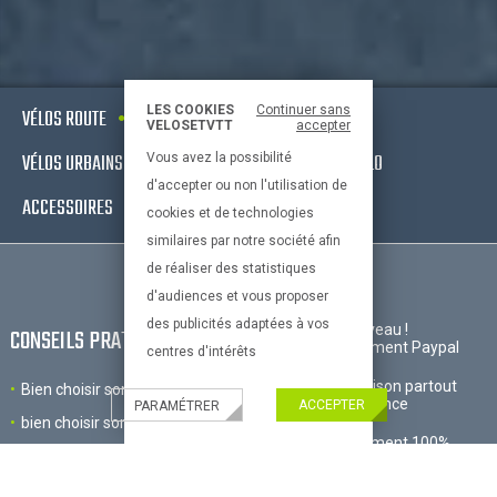
LES COOKIES
Continuer sans
VÉLOS ROUTE
VTT
VÉLOS ELECTRIQUES
VELOSETVTT
accepter
VÉLOS URBAINS & FITNESS
EQUIPEMENTS DE VÉLO
Vous avez la possibilité
d'accepter ou non l'utilisation de
ACCESSOIRES
OCCASIONS - RECONDITIONNÉS
cookies et de technologies
similaires par notre société afin
de réaliser des statistiques
d'audiences et vous proposer
des publicités adaptées à vos
Nouveau !
CONSEILS PRATIQUES
Paiement Paypal
centres d'intérêts
Livraison partout
Bien choisir son velo
en France
ACCEPTER
PARAMÉTRER
bien choisir son equipement
Paiement 100%
Le vélo et l'enfant
sécurisé
Bien choisir ses accessoires