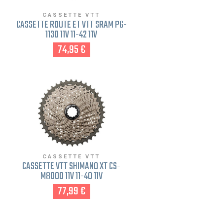
CASSETTE VTT
CASSETTE ROUTE ET VTT SRAM PG-
1130 11V 11-42 11V
74,95 €
CASSETTE VTT
CASSETTE VTT SHIMANO XT CS-
M8000 11V 11-40 11V
77,99 €