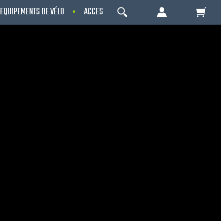
EQUIPEMENTS DE VÉLO
ACCESSOIRES
OCCASIONS - RECONDITIO
OK
Votre Panier Est Désert
Votre panier est là pour vous servir. Donnez-
lui un but ! C'est un lieu temporaire où est
stockée une liste de vos produits et où se
reflète le prix le plus récent...