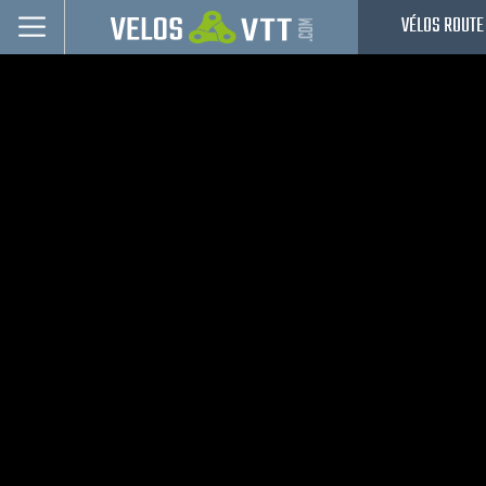
VÉLOS ROUTE
Connexion / inscription
Vélos route
VTT
Vélos electriques
Vélos urbains & Fitness
Equipements de vélo
Accessoires
Occasions - Reconditionnés
Nos Promos