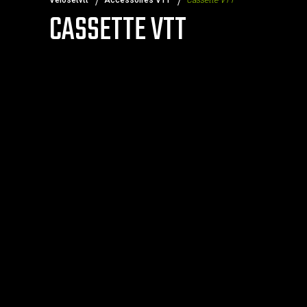
Velosetvtt
Accessoires VTT
Cassette VTT
CASSETTE VTT