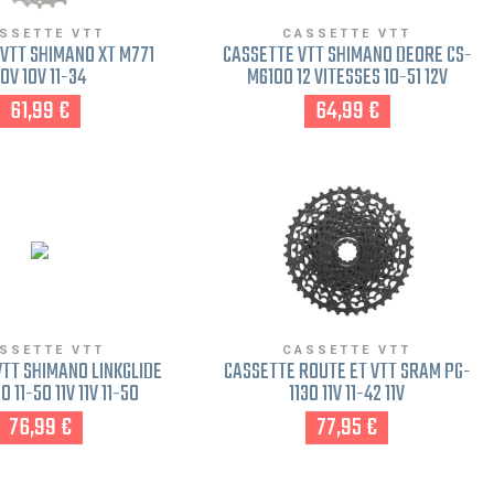
SSETTE VTT
CASSETTE VTT
VTT SHIMANO XT M771
CASSETTE VTT SHIMANO DEORE CS-
10V 10V 11-34
M6100 12 VITESSES 10-51 12V
61,99 €
64,99 €
SSETTE VTT
CASSETTE VTT
TT SHIMANO LINKGLIDE
CASSETTE ROUTE ET VTT SRAM PG-
 11-50 11V 11V 11-50
1130 11V 11-42 11V
76,99 €
77,95 €