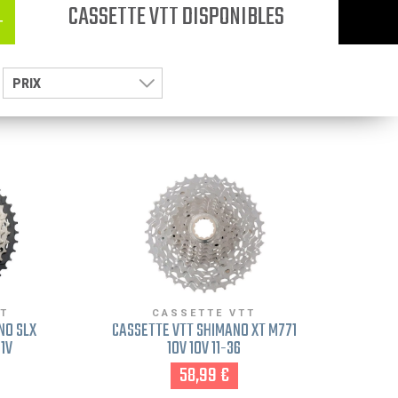
CASSETTE VTT DISPONIBLES
4
PRIX
TT
CASSETTE VTT
NO SLX
CASSETTE VTT SHIMANO XT M771
11V
10V 10V 11-36
58,99 €