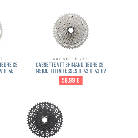
TT
CASSETTE VTT
DEORE CS-
CASSETTE VTT SHIMANO DEORE CS-
V 11-46
M5100-11 11 VITESSES 11-42 11-42 11V
59,99 €