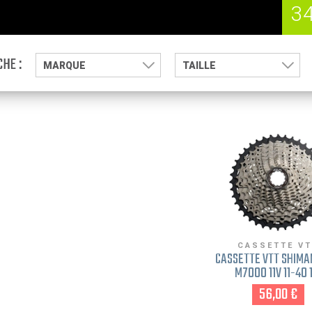
3
HE :
MARQUE
TAILLE
CASSETTE V
CASSETTE VTT SHIMA
M7000 11V 11-40 
56,00 €