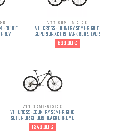
IDE
VTT SEMI-RIGIDE
MI-RIGIDE
VTT CROSS-COUNTRY SEMI-RIGIDE
 GREY
SUPERIOR XC 819 DARK RED SILVER
RIS M
ROUGE M FREINAGE DISQUE
699,00 €
VTT SEMI-RIGIDE
VTT CROSS-COUNTRY SEMI-RIGIDE
SUPERIOR XP 909 BLACK CHROME
SILVER NOIR M FREINAGE DISQUE
1 349,00 €