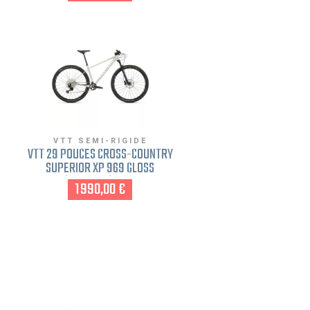
VTT SEMI-RIGIDE
VTT 29 POUCES CROSS-COUNTRY
SUPERIOR XP 969 GLOSS
GREY/CHROME/RED GRIS M
1 990,00 €
FREINAGE DISQUE