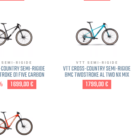
 SEMI-RIGIDE
VTT SEMI-RIGIDE
-COUNTRY SEMI-RIGIDE
VTT CROSS-COUNTRY SEMI-RIGIDE
ROKE 01 FIVE CARBON
BMC TWOSTROKE AL TWO NX MIX
3 FREINAGE DISQUE M
EAGLE 2022 BLEU XL
%
1 699,00 €
1 799,00 €
NOIR