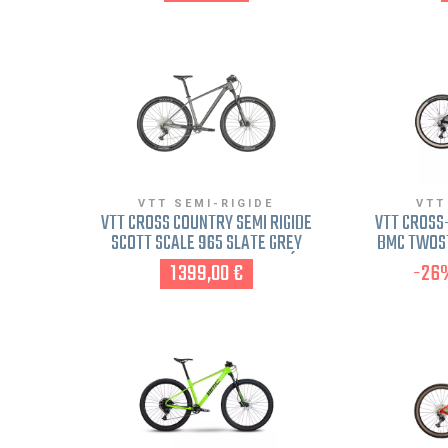
VTT SEMI-RIGIDE
VTT
VTT CROSS COUNTRY SEMI RIGIDE
VTT CROSS
SCOTT SCALE 965 SLATE GREY
BMC TWOST
FREINAGE DISQUE GRIS FONCÉ S
WHITE 202
1 399,00 €
-26