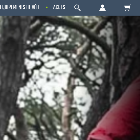
EQUIPEMENTS DE VÉLO
ACCESSOIRES
NOS PROMOS
OK
Votre Panier Est Désert
Votre panier est là pour vous servir. Donnez-
lui un but ! C'est un lieu temporaire où est
stockée une liste de vos produits et où se
reflète le prix le plus récent...