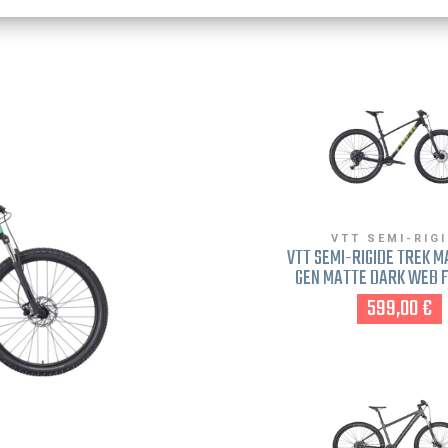
VTT SEMI-RIG
VTT SEMI-RIGIDE TREK M
GEN MATTE DARK WEB 
DISQUE M NOIR
599,00 €