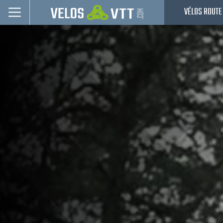
VÉLOS ROUTE
Connexion / inscription
Vélos route
VTT
Vélos electriques
Vélos urbains & Fitness
Equipements de vélo
Accessoires
Nos Promos