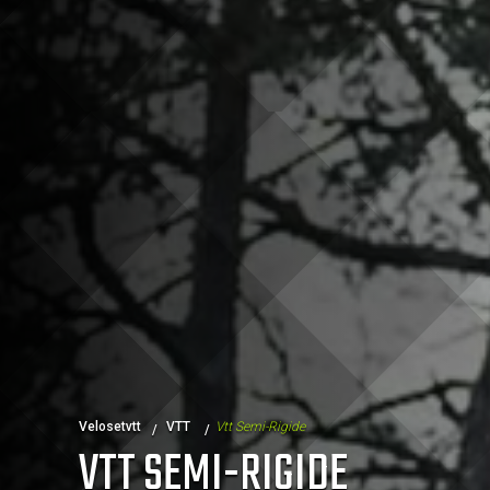
Velosetvtt
VTT
Vtt Semi-Rigide
VTT SEMI-RIGIDE