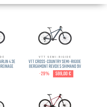
IDE
VTT SEMI-RIGIDE
ARLIN 4 3E
VTT CROSS-COUNTRY SEMI-RIGIDE
FREINAGE
BERGAMONT REVOX 5 SHIMANO 9V
BLUE BLEU FREINAGE DISQUE L
-29%
599,00 €