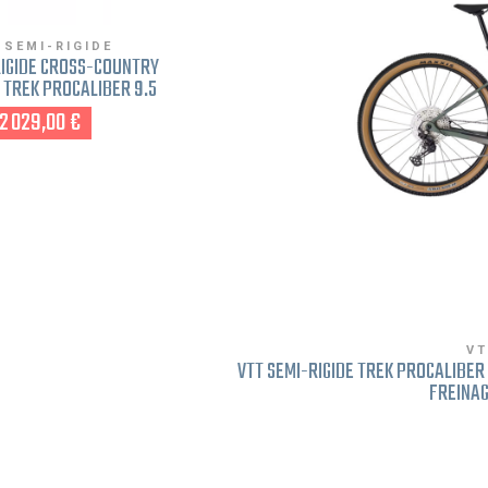
 SEMI-RIGIDE
RIGIDE CROSS-COUNTRY
 TREK PROCALIBER 9.5
LAVA 2025 FREINAGE
2 029,00 €
SQUE M ROUGE
VT
VTT SEMI-RIGIDE TREK PROCALIBER
FREINAG