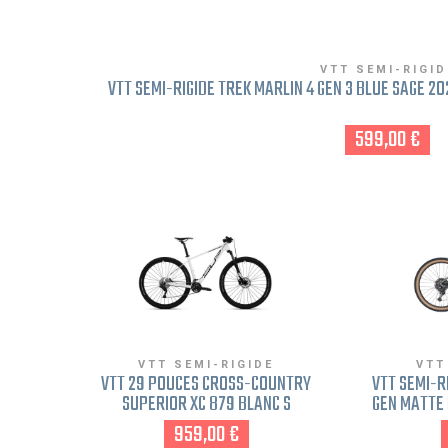
VTT SEMI-RIGID
VTT SEMI-RIGIDE TREK MARLIN 4 GEN 3 BLUE SAGE 20
599,00 €
VTT SEMI-RIGIDE
VTT
VTT 29 POUCES CROSS-COUNTRY
VTT SEMI-R
SUPERIOR XC 879 BLANC S
GEN MATTE 
FREINAGE DISQUE
FADE FRE
959,00 €