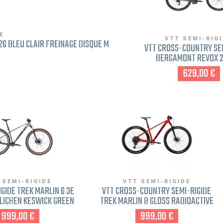
E
VTT SEMI-RIG
26 BLEU CLAIR FREINAGE DISQUE M
VTT CROSS-COUNTRY SE
BERGAMONT REVOX 2
FREINAGE DISQUE G
629,00 €
 SEMI-RIGIDE
VTT SEMI-RIGIDE
IGIDE TREK MARLIN 6 3E
VTT CROSS-COUNTRY SEMI-RIGIDE
LICHEN KESWICK GREEN
TREK MARLIN 8 GLOSS RADIOACTIVE
INAGE DISQUE M VERT
RED 2022 ROUGE S FREINAGE
999,00 €
999,00 €
CLAIR
DISQUE