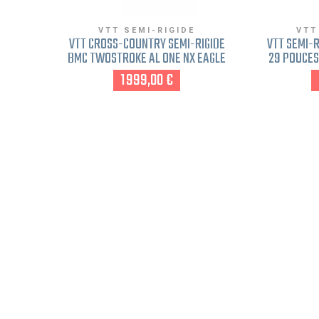
VTT SEMI-RIGIDE
VTT
VTT CROSS-COUNTRY SEMI-RIGIDE
VTT SEMI-
BMC TWOSTROKE AL ONE NX EAGLE
29 POUCES
2022 VERT M FREINAGE DISQUE
3E GEN 
1 999,00 €
DI