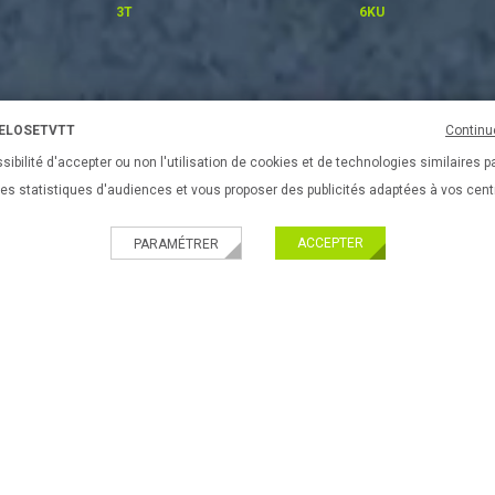
3T
6KU
VELOSETVTT
Continu
UES
VÉLOS URBAINS & FITNESS
EQUIPEMENTS DE VÉLO
ACC
sibilité d'accepter ou non l'utilisation de cookies et de technologies similaires p
 des statistiques d'audiences et vous proposer des publicités adaptées à vos cent
ACCEPTER
PARAMÉTRER
PRATIQUES
Nouveau ! Paiement 
ir son velo
Livraison partout en 
ir son equipement
Paiement 100% sécu
l'enfant
ir ses accessoires de vélos
ir son VTT