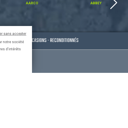
AARCO
ABBEY
er sans accepter
ESSOIRES
OCCASIONS - RECONDITIONNÉS
ar notre société
res d'intérêts
Paypal
France
risé