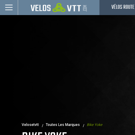
VÉLOS ROUTE
Connexion / inscription
Vélos route
VTT
Vélos electriques
Vélos urbains & Fitness
Equipements de vélo
Accessoires
Occasions - Reconditionnés
Nos Promos
Velosetvtt
Toutes Les Marques
Bike Yoke