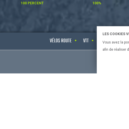
100 PERCENT
100%
LES COOKIES 
VÉLOS ROUTE
VTT
VÉLOS ELECTRIQ
Vous avez la pos
afin de réaliser
CONSEILS 
Bien chois
bien chois
Le vélo et 
Bien chois
Bien chois