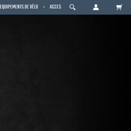
EQUIPEMENTS DE VÉLO
ACCESSOIRES
OCCASIONS - RECONDITIO
OK
Votre Panier Est Désert
Votre panier est là pour vous servir. Donnez-
lui un but ! C'est un lieu temporaire où est
stockée une liste de vos produits et où se
reflète le prix le plus récent...