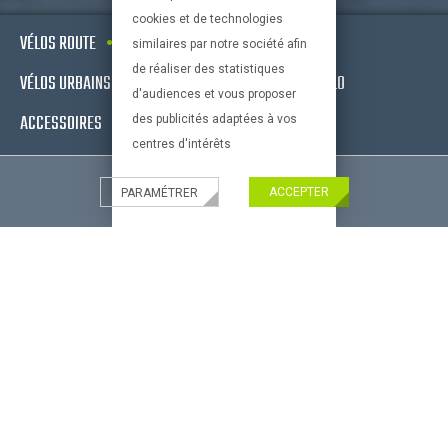
cookies et de technologies
VÉLOS ROUTE
VTT
VÉLOS ELECTRIQUES
similaires par notre société afin
de réaliser des statistiques
VÉLOS URBAINS & FITNESS
EQUIPEMENTS DE VÉLO
d'audiences et vous proposer
ACCESSOIRES
OCCASIONS - RECONDITIONNÉS
des publicités adaptées à vos
centres d'intérêts
ACCEPTER
PARAMÉTRER
Nouveau !
CONSEILS PRATIQUES
Paiement Paypal
Livraison partout
Bien choisir son velo
en France
bien choisir son equipement
Paiement 100%
Le vélo et l'enfant
sécurisé
Bien choisir ses accessoires
de vélos
Bien choisir son VTT