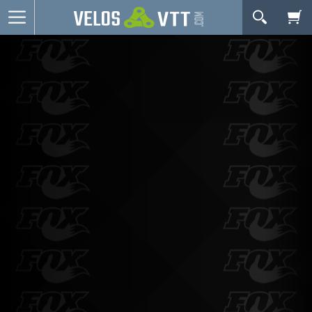
OK
Connexion / inscription
Votre Panier Est Désert
Vélos route
VTT
Vélos electriques
Vélos urbains & Fitness
Equipements de vélo
Accessoires
Occasions - Reconditionnés
Votre panier est là pour vous servir. Donnez-lui un
Nos Promos
but ! C'est un lieu temporaire où est stockée une
liste de vos produits et où se reflète le prix le plus
récent...