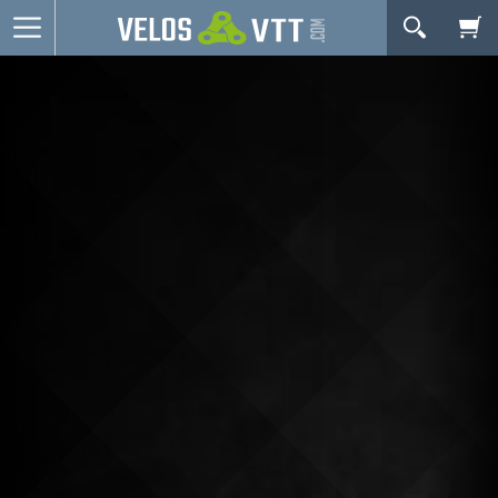
OK
Connexion / inscription
Votre Panier Est Désert
Vélos route
VTT
Vélos electriques
Vélos urbains & Fitness
Equipements de vélo
Accessoires
Nos Promos
Votre panier est là pour vous servir. Donnez-lui un
but ! C'est un lieu temporaire où est stockée une
liste de vos produits et où se reflète le prix le plus
récent...