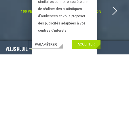
similaires par notre société afin
de réaliser des statistiques
100 PERCENT
100%
d'audiences et vous proposer
des publicités adaptées à vos
centres d'intérêts
ACCEPTER
PARAMÉTRER
VÉLOS ROUTE
VTT
VÉLOS ELECTRIQUES
VÉLOS URBAINS & FITNESS
EQUIPEMENTS DE VÉLO
ACCESSOIRES
Nouveau !
CONSEILS PRATIQUES
Paiement Paypal
Livraison partout
Bien choisir son velo
en France
bien choisir son equipement