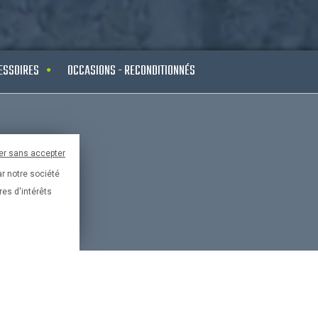
ESSOIRES
OCCASIONS - RECONDITIONNÉS
Paypal
er sans accepter
ar notre société
France
res d'intérêts
risé