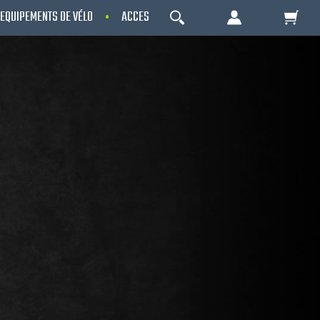
EQUIPEMENTS DE VÉLO
ACCESSOIRES
OCCASIONS - RECONDITIO
OK
Votre Panier Est Désert
Votre panier est là pour vous servir. Donnez-
lui un but ! C'est un lieu temporaire où est
stockée une liste de vos produits et où se
reflète le prix le plus récent...