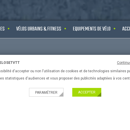
UES
VÉLOS URBAINS & FITNESS
EQUIPEMENTS DE VÉLO
ACC
PRATIQUES
Nouveau ! Paiement 
VELOSETVTT
Continu
sibilité d'accepter ou non l'utilisation de cookies et de technologies similaires p
ir son velo
Livraison partout en 
 des statistiques d'audiences et vous proposer des publicités adaptées à vos cent
ir son equipement
Paiement 100% sécu
ACCEPTER
PARAMÉTRER
l'enfant
ir ses accessoires de vélos
ir son VTT
Légales
de cookies