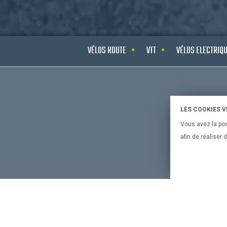
VÉLOS ROUTE
VTT
VÉLOS ELECTRIQ
CONSEILS 
LES COOKIES 
Vous avez la pos
Bien chois
afin de réaliser
bien chois
Le vélo et 
Bien chois
Bien chois
Mentions 
Politique 