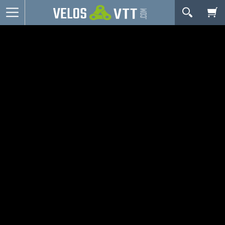
OK
Connexion / inscription
Votre Panier Est Désert
Vélos route
VTT
Vélos electriques
Vélos urbains & Fitness
Equipements de vélo
Accessoires
Occasions - Reconditionnés
Votre panier est là pour vous servir. Donnez-lui un
Nos Promos
but ! C'est un lieu temporaire où est stockée une
liste de vos produits et où se reflète le prix le plus
récent...