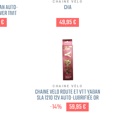
O
CHAINE VÉLO
BAN AUTO-
CHA
VER 11VIT
-SRAM-
 €
49,95 €
O
CHAINE VÉLO
CHAINE VÉLO ROUTE ET VTT YABAN
SLA 1210 12V AUTO-LUBRIFIÉE OR
12V OR SHIMANO-SRAM-
-14%
59,95 €
CAMPAGNOLO