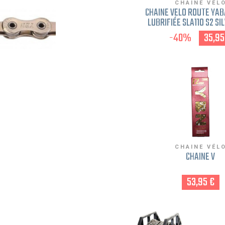
CHAINE VÉL
CHAÎNE VÉLO ROUTE YA
LUBRIFIÉE SLA110 S2 SIL
11V ARGENT SHIMANO
-40%
35,95
CAMPAGNOLO
CHAINE VÉL
CHAINE V
53,95 €