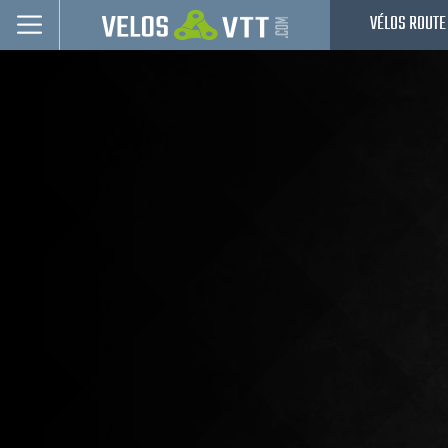
VÉLOS ROUTE
Connexion / inscription
Vélos route
VTT
Vélos electriques
Vélos urbains & Fitness
Equipements de vélo
Accessoires
Occasions - Reconditionnés
Nos Promos