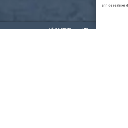
afin de réaliser
VÉLOS ROUTE
VTT
VÉLOS ELECTRIQ
CONSEILS 
Bien chois
bien chois
Le vélo et 
Bien chois
Bien chois
Mentions 