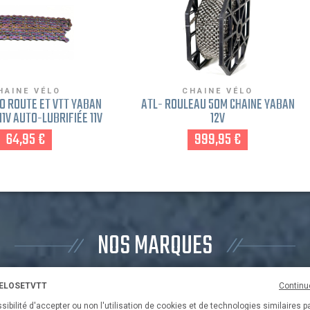
HAINE VÉLO
CHAINE VÉLO
O ROUTE ET VTT YABAN
ATL- ROULEAU 50M CHAÎNE YABAN
11V AUTO-LUBRIFIÉE 11V
12V
E SHIMANO-SRAM-
64,95 €
999,95 €
CAMPAGNOLO
NOS MARQUES
VELOSETVTT
Continu
3T
6KU
sibilité d'accepter ou non l'utilisation de cookies et de technologies similaires p