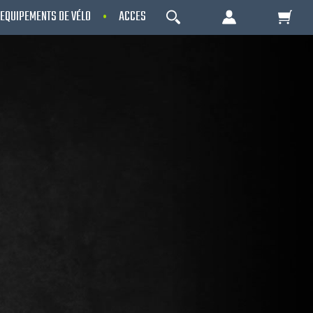
EQUIPEMENTS DE VÉLO
ACCESSOIRES
OCCASIONS - RECONDITIO
OK
Votre Panier Est Désert
Votre panier est là pour vous servir. Donnez-
lui un but ! C'est un lieu temporaire où est
stockée une liste de vos produits et où se
reflète le prix le plus récent...