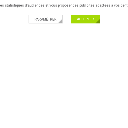
 des statistiques d'audiences et vous proposer des publicités adaptées à vos cent
ACCEPTER
PARAMÉTRER
UES
VÉLOS URBAINS & FITNESS
EQUIPEMENTS DE VÉLO
ACC
PRATIQUES
Nouveau ! Paiement 
ir son velo
Livraison partout en 
ir son equipement
Paiement 100% sécu
l'enfant
ir ses accessoires de vélos
ir son VTT
Légales