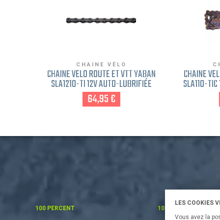
CHAINE VÉLO
C
CHAÎNE VÉLO ROUTE ET VTT YABAN
CHAÎNE VÉL
SLA1210-TI 12V AUTO-LUBRIFIÉE
SLA110-TIC 
12V NOIR SHIMANO-SRAM-
CUIVR
64,95 €
CAMPAGNOLO
LES COOKIES 
100 PERCENT
100%
Vous avez la pos