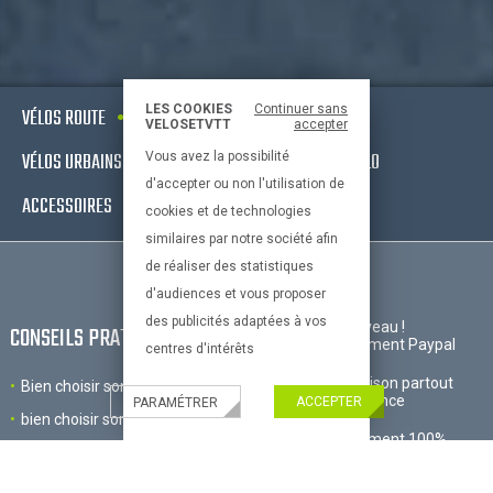
LES COOKIES
Continuer sans
VÉLOS ROUTE
VTT
VÉLOS ELECTRIQUES
VELOSETVTT
accepter
VÉLOS URBAINS & FITNESS
EQUIPEMENTS DE VÉLO
Vous avez la possibilité
d'accepter ou non l'utilisation de
ACCESSOIRES
cookies et de technologies
similaires par notre société afin
de réaliser des statistiques
d'audiences et vous proposer
des publicités adaptées à vos
Nouveau !
CONSEILS PRATIQUES
Paiement Paypal
centres d'intérêts
Livraison partout
Bien choisir son velo
en France
ACCEPTER
PARAMÉTRER
bien choisir son equipement
Paiement 100%
Le vélo et l'enfant
sécurisé
Bien choisir ses accessoires