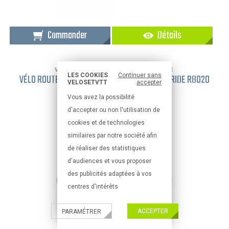
Commander
Détails
VÉLOS DE ROUTE ÉLECTRIQUE
LES COOKIES
Continuer sans
VÉLO ROUTE ÉLECTRIQUE WILIER CENTO10 HYBRIDE R8020
VELOSETVTT
accepter
2022 NOIR M FREINAGE DISQUE
Vous avez la possibilité
5 999,00 €
d'accepter ou non l'utilisation de
cookies et de technologies
similaires par notre société afin
de réaliser des statistiques
d'audiences et vous proposer
des publicités adaptées à vos
centres d'intérêts
ACCEPTER
PARAMÉTRER