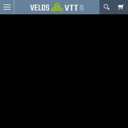
OK
Connexion / inscription
Votre Panier Est Désert
Vélos route
VTT
Vélos electriques
Vélos urbains & Fitness
Equipements de vélo
Accessoires
Nos Promos
Votre panier est là pour vous servir. Donnez-lui un
but ! C'est un lieu temporaire où est stockée une
liste de vos produits et où se reflète le prix le plus
récent...