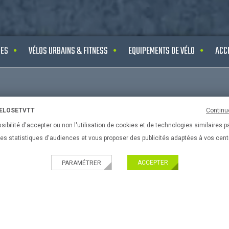
UES
VÉLOS URBAINS & FITNESS
EQUIPEMENTS DE VÉLO
ACC
PRATIQUES
Nouveau ! Paiement 
VELOSETVTT
Continu
sibilité d'accepter ou non l'utilisation de cookies et de technologies similaires p
ir son velo
Livraison partout en 
 des statistiques d'audiences et vous proposer des publicités adaptées à vos cent
ir son equipement
Paiement 100% sécu
ACCEPTER
PARAMÉTRER
l'enfant
ir ses accessoires de vélos
ir son VTT
Légales
de cookies