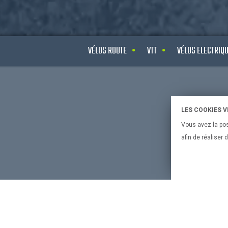
VÉLOS ROUTE
VTT
VÉLOS ELECTRIQ
CONSEILS 
LES COOKIES 
Vous avez la pos
Bien chois
afin de réaliser
bien chois
Le vélo et 
Bien chois
Bien chois
Mentions 
Politique 