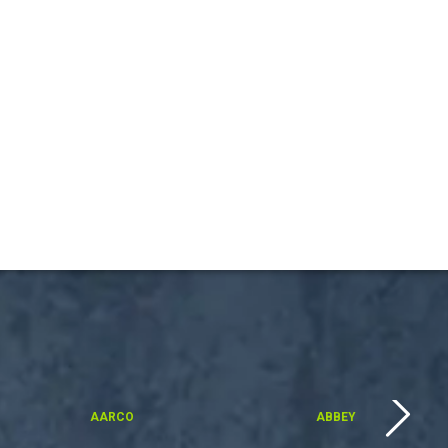
AARCO
ABBEY