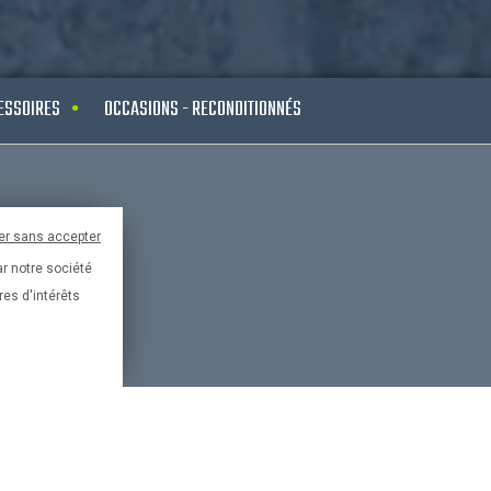
ESSOIRES
OCCASIONS - RECONDITIONNÉS
Paypal
er sans accepter
ar notre société
France
res d'intérêts
risé