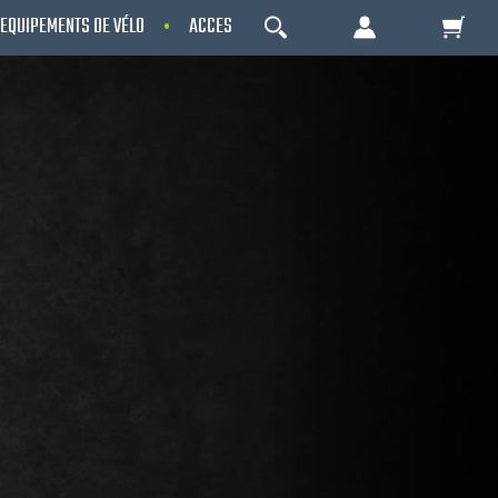
EQUIPEMENTS DE VÉLO
ACCESSOIRES
OCCASIONS - RECONDITIO
OK
Votre Panier Est Désert
Votre panier est là pour vous servir. Donnez-
lui un but ! C'est un lieu temporaire où est
stockée une liste de vos produits et où se
reflète le prix le plus récent...