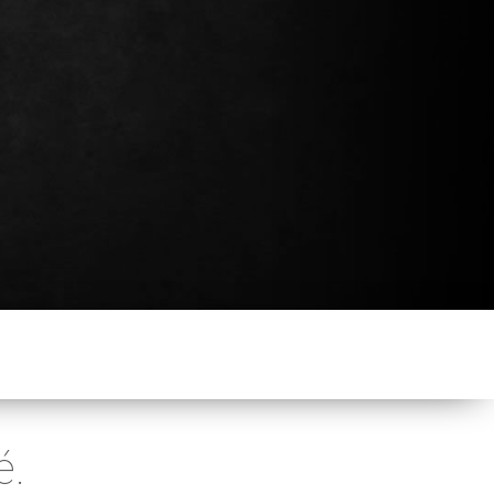
Continuer mes achats
é.