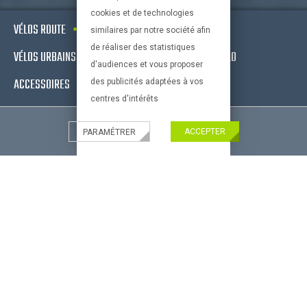
cookies et de technologies
VÉLOS ROUTE
VTT
VÉLOS ELECTRIQUES
similaires par notre société afin
de réaliser des statistiques
VÉLOS URBAINS & FITNESS
EQUIPEMENTS DE VÉLO
d'audiences et vous proposer
ACCESSOIRES
OCCASIONS - RECONDITIONNÉS
des publicités adaptées à vos
centres d'intérêts
ACCEPTER
PARAMÉTRER
Nouveau !
CONSEILS PRATIQUES
Paiement Paypal
Livraison partout
Bien choisir son velo
en France
bien choisir son equipement
Paiement 100%
Le vélo et l'enfant
sécurisé
Bien choisir ses accessoires
de vélos
Bien choisir son VTT