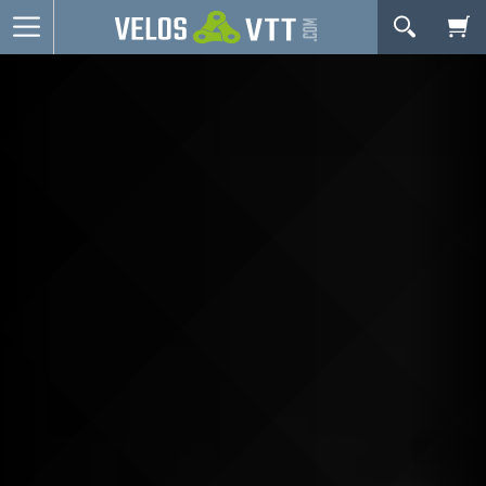
OK
Connexion / inscription
Votre Panier Est Désert
Vélos route
VTT
Vélos electriques
Vélos urbains & Fitness
Equipements de vélo
Accessoires
Occasions - Reconditionnés
Votre panier est là pour vous servir. Donnez-lui un
Nos Promos
but ! C'est un lieu temporaire où est stockée une
liste de vos produits et où se reflète le prix le plus
récent...