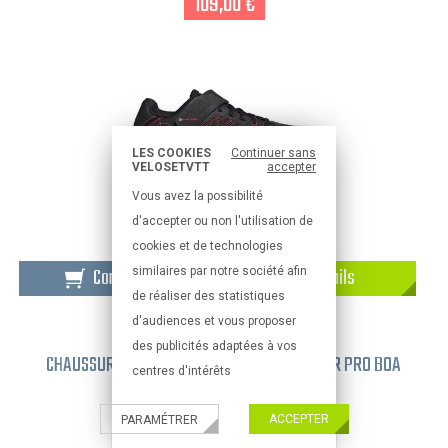
109,00 €
LES COOKIES
Continuer sans
VELOSETVTT
accepter
Vous avez la possibilité
d'accepter ou non l'utilisation de
cookies et de technologies
Commander
Détails
similaires par notre société afin
de réaliser des statistiques
d'audiences et vous proposer
CHAUSSURE VÉLO ROUTE
des publicités adaptées à vos
CHAUSSURES VTT FEMME FIVE TEN FREERIDER PRO BOA
centres d'intérêts
WOMAN 38 BLANC
109,95 €
ACCEPTER
PARAMÉTRER