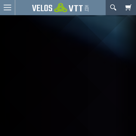
OK
Connexion / inscription
Votre Panier Est Désert
Vélos route
VTT
Vélos electriques
Vélos urbains & Fitness
Equipements de vélo
Accessoires
Occasions - Reconditionnés
Votre panier est là pour vous servir. Donnez-lui un
Nos Promos
but ! C'est un lieu temporaire où est stockée une
liste de vos produits et où se reflète le prix le plus
récent...