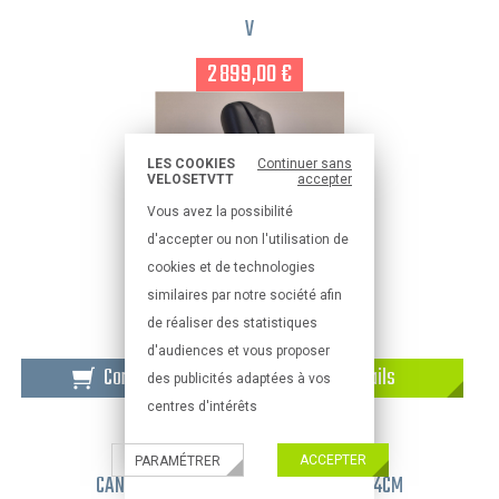
V
2 899,00 €
LES COOKIES
Continuer sans
VELOSETVTT
accepter
Vous avez la possibilité
d'accepter ou non l'utilisation de
cookies et de technologies
similaires par notre société afin
de réaliser des statistiques
d'audiences et vous proposer
Commander
Détails
des publicités adaptées à vos
centres d'intérêts
VELO DE ROUTE OCCASION
ACCEPTER
PARAMÉTRER
CANNONDALE SYNAPSE CARBON 2 RL, 54CM