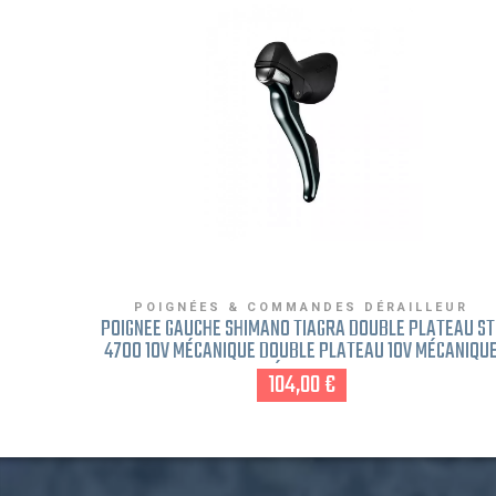
POIGNÉES & COMMANDES DÉRAILLEUR
POIGNÉE GAUCHE SHIMANO TIAGRA DOUBLE PLATEAU ST
4700 10V MÉCANIQUE DOUBLE PLATEAU 10V MÉCANIQU
DOUBLE PLATEAU 10V MÉCANIQUE DOUBLE PLATEAU 10
104,00 €
MÉCANIQUE DOUBLE PLATEAU