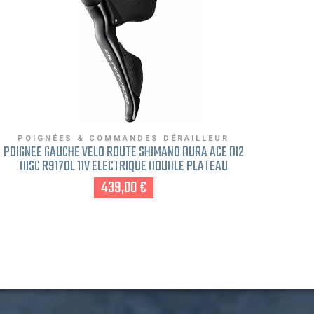
POIGNÉES & COMMANDES DÉRAILLEUR
PO
POIGNÉE GAUCHE VÉLO ROUTE SHIMANO DURA ACE DI2
DISC R9170L 11V ELECTRIQUE DOUBLE PLATEAU
439,00 €