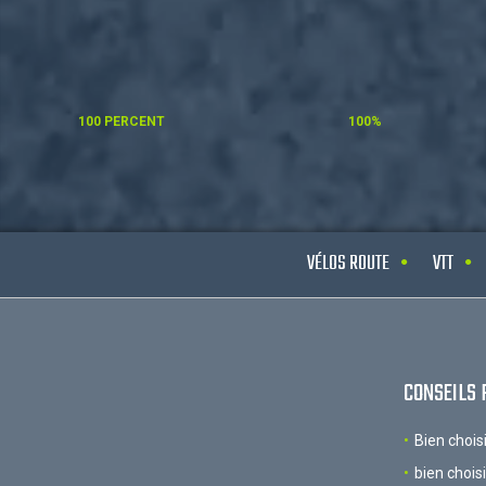
100 PERCENT
100%
VÉLOS ROUTE
VTT
CONSEILS 
Bien chois
bien chois