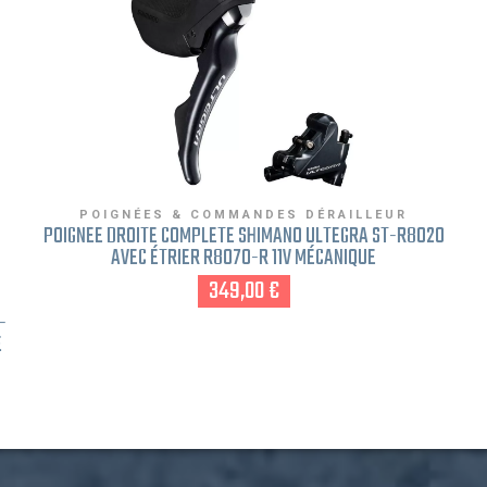
POIGNÉES & COMMANDES DÉRAILLEUR
POIGNÉE DROITE COMPLÈTE SHIMANO ULTEGRA ST-R8020
AVEC ÉTRIER R8070-R 11V MÉCANIQUE
349,00 €
-
E
V