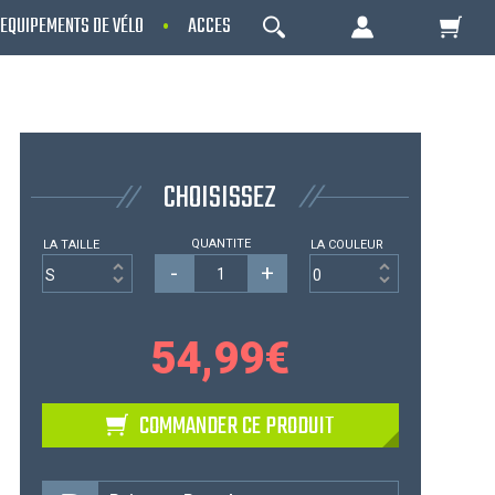
EQUIPEMENTS DE VÉLO
ACCESSOIRES
NOS PROMOS
OK
Votre Panier Est Désert
CHOISISSEZ
QUANTITE
LA TAILLE
LA COULEUR
-
+
54,99
€
Votre panier est là pour vous servir. Donnez-
COMMANDER CE PRODUIT
lui un but ! C'est un lieu temporaire où est
stockée une liste de vos produits et où se
reflète le prix le plus récent...