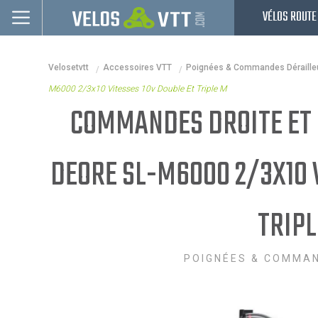
VÉLOS ROUTE
Connexion / inscription
Velosetvtt
Accessoires VTT
Poignées & Commandes Déraille
Vélos route
M6000 2/3x10 Vitesses 10v Double Et Triple M
VTT
COMMANDES DROITE ET 
Vélos electriques
DEORE SL-M6000 2/3X10 V
Vélos urbains & Fitness
Equipements de vélo
TRIPL
Accessoires
Nos Promos
POIGNÉES & COMMAN