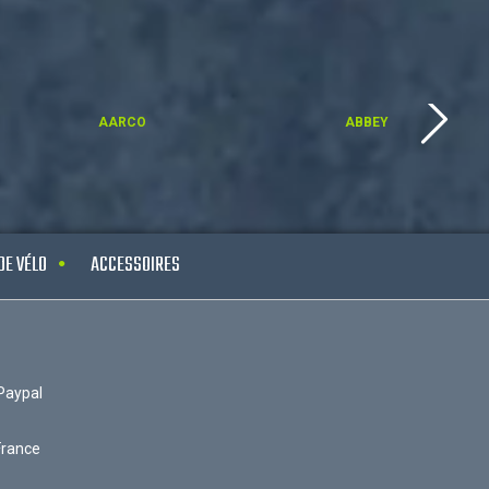
AARCO
ABBEY
DE VÉLO
ACCESSOIRES
Paypal
France