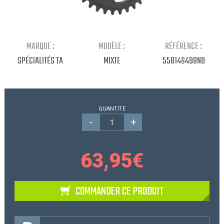
Continuer mes achats
MARQUE :
MODÈLE :
RÉFÉRENCE :
SPÉCIALITÉS TA
MIXTE
558146498ND
QUANTITE
-
+
63,95
€
COMMANDER CE PRODUIT