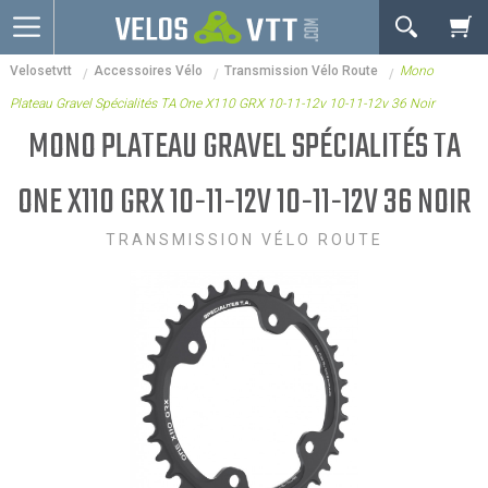
OK
Velosetvtt
Accessoires Vélo
Transmission Vélo Route
Mono
Connexion / inscription
Votre Panier Est Désert
Plateau Gravel Spécialités TA One X110 GRX 10-11-12v 10-11-12v 36 Noir
Vélos route
MONO PLATEAU GRAVEL SPÉCIALITÉS TA
VTT
ONE X110 GRX 10-11-12V 10-11-12V 36 NOIR
Vélos electriques
TRANSMISSION VÉLO ROUTE
Vélos urbains & Fitness
Equipements de vélo
Accessoires
Nos Promos
Votre panier est là pour vous servir. Donnez-lui un
but ! C'est un lieu temporaire où est stockée une
liste de vos produits et où se reflète le prix le plus
récent...