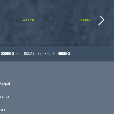
AARCO
ABBEY
ESSOIRES
OCCASIONS - RECONDITIONNÉS
Paypal
France
risé