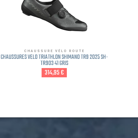
CHAUSSURE VÉLO ROUTE
CHAUSSURES VÉLO TRIATHLON SHIMANO TR9 2025 SH-
CH
TR903 41 GRIS
314,95 €