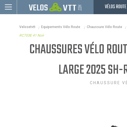
VÉLOS ROUTE
Connexion / inscription
Velosetvtt
Equipements Vélo Route
Chaussure Vélo Route
Vélos route
RC703E 41 Noir
VTT
CHAUSSURES VÉLO ROUT
Vélos electriques
LARGE 2025 SH-R
Vélos urbains & Fitness
Equipements de vélo
CHAUSSURE V
Accessoires
Occasions - Reconditionnés
Nos Promos