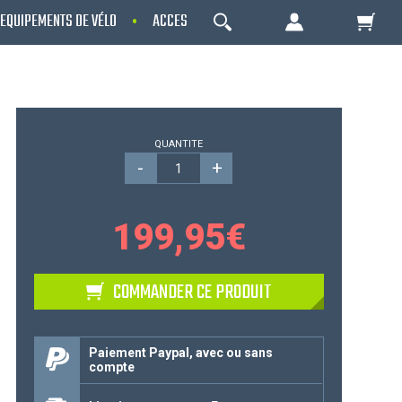
EQUIPEMENTS DE VÉLO
ACCESSOIRES
OCCASIONS - RECONDITIO
OK
Votre Panier Est Désert
QUANTITE
-
+
199,95
€
COMMANDER CE PRODUIT
Votre panier est là pour vous servir. Donnez-
lui un but ! C'est un lieu temporaire où est
Paiement Paypal, avec ou sans
compte
stockée une liste de vos produits et où se
reflète le prix le plus récent...