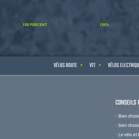
100 PERCENT
100%
VÉLOS ROUTE
VTT
VÉLOS ELECTRIQ
CONSEILS 
Bien chois
bien chois
Le vélo et 