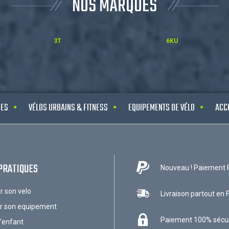
NOS MARQUES
3T
6KU
UES
VÉLOS URBAINS & FITNESS
EQUIPEMENTS DE VÉLO
ACC
PRATIQUES
Nouveau ! Paiement 
ir son velo
Livraison partout en 
ir son equipement
Paiement 100% sécu
l'enfant