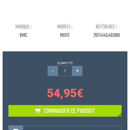
Continuer mes achats
MARQUE :
MODÈLE :
RÉFÉRENCE :
KMC
MIXTE
2074145483ND
QUANTITE
-
+
54,95
€
COMMANDER CE PRODUIT