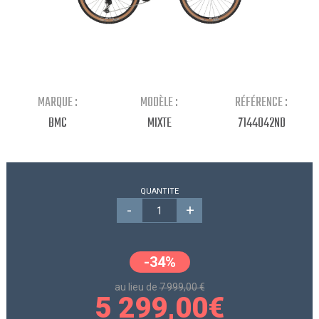
Continuer mes achats
MARQUE :
MODÈLE :
RÉFÉRENCE :
BMC
MIXTE
7144042ND
QUANTITE
-
+
-34%
au lieu de
7 999,00 €
5 299,00
€