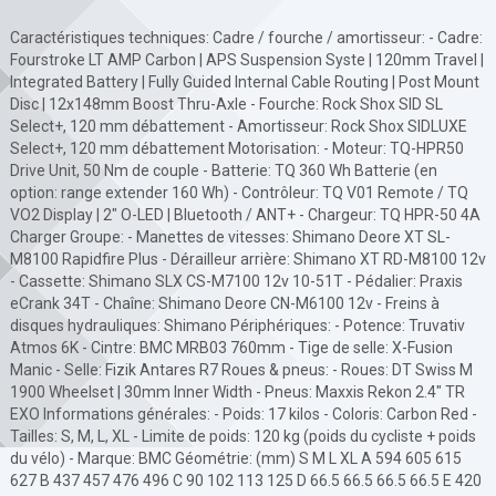
Caractéristiques techniques: Cadre / fourche / amortisseur: - Cadre:
Fourstroke LT AMP Carbon | APS Suspension Syste | 120mm Travel |
Integrated Battery | Fully Guided Internal Cable Routing | Post Mount
Disc | 12x148mm Boost Thru-Axle - Fourche: Rock Shox SID SL
Select+, 120 mm débattement - Amortisseur: Rock Shox SIDLUXE
Select+, 120 mm débattement Motorisation: - Moteur: TQ-HPR50
Drive Unit, 50 Nm de couple - Batterie: TQ 360 Wh Batterie (en
option: range extender 160 Wh) - Contrôleur: TQ V01 Remote / TQ
VO2 Display | 2" O-LED | Bluetooth / ANT+ - Chargeur: TQ HPR-50 4A
Charger Groupe: - Manettes de vitesses: Shimano Deore XT SL-
M8100 Rapidfire Plus - Dérailleur arrière: Shimano XT RD-M8100 12v
- Cassette: Shimano SLX CS-M7100 12v 10-51T - Pédalier: Praxis
eCrank 34T - Chaîne: Shimano Deore CN-M6100 12v - Freins à
disques hydrauliques: Shimano Périphériques: - Potence: Truvativ
Atmos 6K - Cintre: BMC MRB03 760mm - Tige de selle: X-Fusion
Manic - Selle: Fizik Antares R7 Roues & pneus: - Roues: DT Swiss M
1900 Wheelset | 30mm Inner Width - Pneus: Maxxis Rekon 2.4" TR
EXO Informations générales: - Poids: 17 kilos - Coloris: Carbon Red -
Tailles: S, M, L, XL - Limite de poids: 120 kg (poids du cycliste + poids
du vélo) - Marque: BMC Géométrie: (mm) S M L XL A 594 605 615
627 B 437 457 476 496 C 90 102 113 125 D 66.5 66.5 66.5 66.5 E 420