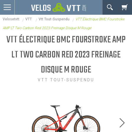
OK
Velosetvtt
VTT
Vtt Tout-Suspendu
VTT Électrique BMC Fourstroke
Connexion / inscription
Votre Panier Est Désert
AMP LT Two Carbon Red 2023 Freinage Disque M Rouge
Vélos route
VTT ÉLECTRIQUE BMC FOURSTROKE AMP
VTT
LT TWO CARBON RED 2023 FREINAGE
Vélos electriques
DISQUE M ROUGE
Vélos urbains & Fitness
Equipements de vélo
VTT TOUT-SUSPENDU
Accessoires
Occasions - Reconditionnés
Votre panier est là pour vous servir. Donnez-lui un
Nos Promos
but ! C'est un lieu temporaire où est stockée une
liste de vos produits et où se reflète le prix le plus
récent...