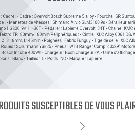
 : Cadre : - Cadre : Overvolt Bosch Supreme 5 alloy - Fourche : SR Sunt
- Manettes de vitesses : Shimano Alivio SLM3100 9s - Dérailleur arriè
o HG200, 9v, 11-36T - Pédalier : Lapierre Overvolt, 34T - Chaîne : KMC e9 
 Tektro TR180mm/180mm Périphériques : - Cintre : XLC Alloy 6061 DB,
, Ø: 31.8mm, L: 45mm - Poignées : Fabric Funguy - Tige de selle : XLC Al
 - Roues : Schürmann Yak25 - Pneus : WTB Ranger Comp 2.3x29" Motorisa
 : Bosch InTube 400Wh - Chargeur : Bosh Chargeur 2A - Unité d’affichage
oris : Blanc - Tailles : L - Poids : NC - Marque : Lapierre
RODUITS SUSCEPTIBLES DE VOUS PLAI