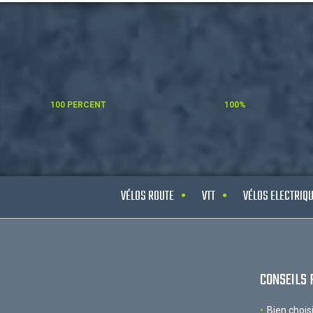
100 PERCENT
100%
VÉLOS ROUTE
VTT
VÉLOS ELECTRIQ
CONSEILS 
Bien chois