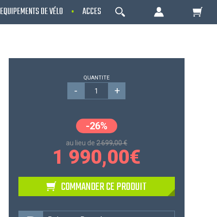
EQUIPEMENTS DE VÉLO
ACCESSOIRES
OCCASIONS - RECONDITIO
OK
Votre Panier Est Désert
QUANTITE
-
+
-26%
au lieu de
2 699,00 €
1 990,00
€
Votre panier est là pour vous servir. Donnez-
COMMANDER CE PRODUIT
lui un but ! C'est un lieu temporaire où est
stockée une liste de vos produits et où se
reflète le prix le plus récent...