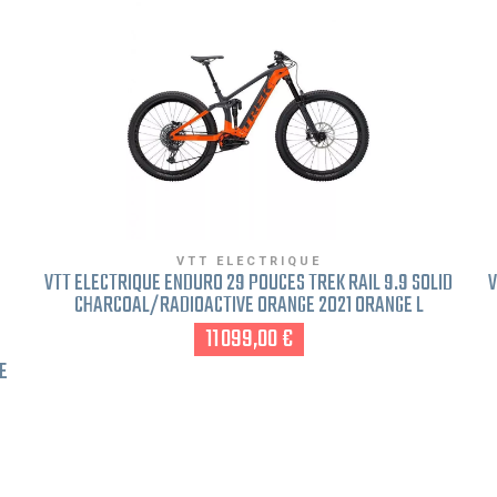
VTT ELECTRIQUE
VTT ÉLECTRIQUE ENDURO 29 POUCES TREK RAIL 9.9 SOLID
V
CHARCOAL/RADIOACTIVE ORANGE 2021 ORANGE L
FREINAGE DISQUE
11 099,00 €
E