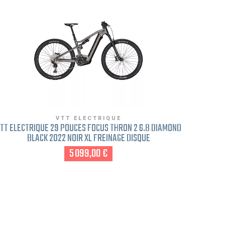
VTT ELECTRIQUE
TT ÉLECTRIQUE 29 POUCES FOCUS THRON 2 6.8 DIAMOND
VTT ÉL
BLACK 2022 NOIR XL FREINAGE DISQUE
5 099,00 €