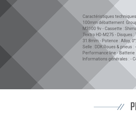
Caractéristiques techniques
100mm débattement Groupe : 
M3100 9v - Cassette : Shiman
Tektro HD-M275 - Disques :
31.8mm - Potence : Alloy, 0°
Selle : DDK Roues & pneus :
Performance line - Batterie
Informations générales : - Col
P