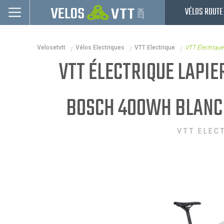
VÉLOS ROUTE
Connexion / inscription
Velosetvtt
Vélos Electriques
VTT Electrique
VTT Électrique
Vélos route
VTT ÉLECTRIQUE LAPIE
VTT
Vélos electriques
BOSCH 400WH BLANC 
Vélos urbains & Fitness
VTT ELEC
Equipements de vélo
Accessoires
Occasions - Reconditionnés
Nos Promos