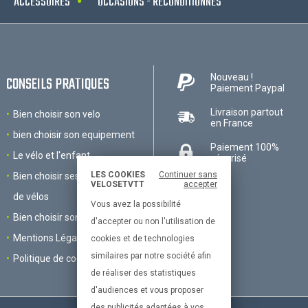
ACCESSOIRES
OCCASIONS - RECONDITIONNÉS
Nouveau !
CONSEILS PRATIQUES
Paiement Paypal
Livraison partout
Bien choisir son velo
en France
bien choisir son equipement
Paiement 100%
Le vélo et l'enfant
sécurisé
LES COOKIES
Continuer sans
Bien choisir ses accessoires
VELOSETVTT
accepter
de vélos
Vous avez la possibilité
Bien choisir son VTT
d'accepter ou non l'utilisation de
Mentions Légales
cookies et de technologies
similaires par notre société afin
Politique de cookies
de réaliser des statistiques
d'audiences et vous proposer
des publicités adaptées à vos