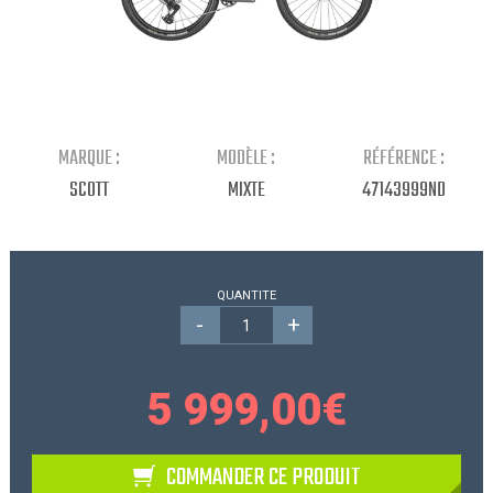
Continuer mes achats
MARQUE :
MODÈLE :
RÉFÉRENCE :
SCOTT
MIXTE
47143999ND
QUANTITE
-
+
5 999,00
€
COMMANDER CE PRODUIT