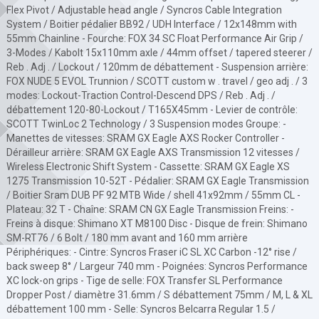
Flex Pivot / Adjustable head angle / Syncros Cable Integration
System / Boitier pédalier BB92 / UDH Interface / 12x148mm with
55mm Chainline - Fourche: FOX 34 SC Float Performance Air Grip /
3-Modes / Kabolt 15x110mm axle / 44mm offset / tapered steerer /
Reb . Adj . / Lockout / 120mm de débattement - Suspension arrière:
FOX NUDE 5 EVOL Trunnion / SCOTT custom w . travel / geo adj . / 3
modes: Lockout-Traction Control-Descend DPS / Reb . Adj . /
débattement 120-80-Lockout / T165X45mm - Levier de contrôle:
SCOTT TwinLoc 2 Technology / 3 Suspension modes Groupe: -
Manettes de vitesses: SRAM GX Eagle AXS Rocker Controller -
Dérailleur arrière: SRAM GX Eagle AXS Transmission 12 vitesses /
Wireless Electronic Shift System - Cassette: SRAM GX Eagle XS
1275 Transmission 10-52T - Pédalier: SRAM GX Eagle Transmission
/ Boitier Sram DUB PF 92 MTB Wide / shell 41x92mm / 55mm CL -
Plateau: 32 T - Chaîne: SRAM CN GX Eagle Transmission Freins: -
Freins à disque: Shimano XT M8100 Disc - Disque de frein: Shimano
SM-RT76 / 6 Bolt / 180 mm avant and 160 mm arrière
Périphériques: - Cintre: Syncros Fraser iC SL XC Carbon -12° rise /
back sweep 8° / Largeur 740 mm - Poignées: Syncros Performance
XC lock-on grips - Tige de selle: FOX Transfer SL Performance
Dropper Post / diamètre 31.6mm / S débattement 75mm / M, L & XL
débattement 100 mm - Selle: Syncros Belcarra Regular 1.5 /