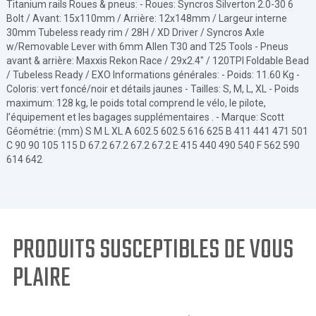
Titanium rails Roues & pneus: - Roues: Syncros Silverton 2.0-30 6
Bolt / Avant: 15x110mm / Arrière: 12x148mm / Largeur interne
30mm Tubeless ready rim / 28H / XD Driver / Syncros Axle
w/Removable Lever with 6mm Allen T30 and T25 Tools - Pneus
avant & arrière: Maxxis Rekon Race / 29x2.4" / 120TPI Foldable Bead
/ Tubeless Ready / EXO Informations générales: - Poids: 11.60 Kg -
Coloris: vert foncé/noir et détails jaunes - Tailles: S, M, L, XL - Poids
maximum: 128 kg, le poids total comprend le vélo, le pilote,
l’équipement et les bagages supplémentaires . - Marque: Scott
Géométrie: (mm) S M L XL A 602.5 602.5 616 625 B 411 441 471 501
C 90 90 105 115 D 67.2 67.2 67.2 67.2 E 415 440 490 540 F 562 590
614 642
PRODUITS SUSCEPTIBLES DE VOUS
PLAIRE