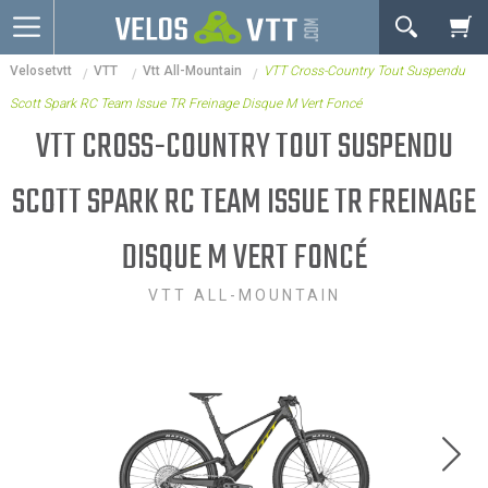
OK
Velosetvtt
VTT
Vtt All-Mountain
VTT Cross-Country Tout Suspendu
Connexion / inscription
Votre Panier Est Désert
Scott Spark RC Team Issue TR Freinage Disque M Vert Foncé
Vélos route
VTT CROSS-COUNTRY TOUT SUSPENDU
VTT
SCOTT SPARK RC TEAM ISSUE TR FREINAGE
Vélos electriques
DISQUE M VERT FONCÉ
Vélos urbains & Fitness
Equipements de vélo
VTT ALL-MOUNTAIN
Accessoires
Occasions - Reconditionnés
Votre panier est là pour vous servir. Donnez-lui un
Nos Promos
but ! C'est un lieu temporaire où est stockée une
liste de vos produits et où se reflète le prix le plus
récent...