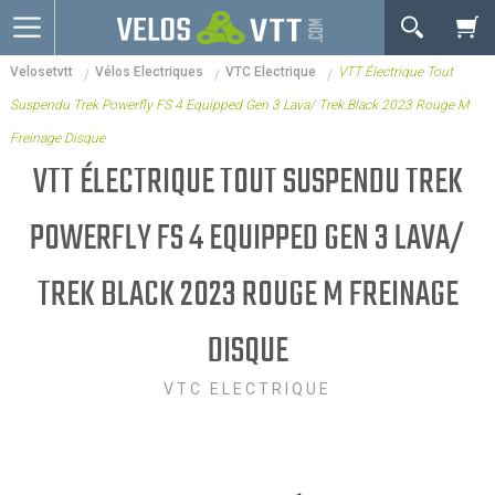
OK
Velosetvtt
Vélos Electriques
VTC Electrique
VTT Électrique Tout
Connexion / inscription
Votre Panier Est Désert
Suspendu Trek Powerfly FS 4 Equipped Gen 3 Lava/ Trek Black 2023 Rouge M
Vélos route
Freinage Disque
VTT
VTT ÉLECTRIQUE TOUT SUSPENDU TREK
Vélos electriques
POWERFLY FS 4 EQUIPPED GEN 3 LAVA/
Vélos urbains & Fitness
TREK BLACK 2023 ROUGE M FREINAGE
Equipements de vélo
DISQUE
Accessoires
Occasions - Reconditionnés
VTC ELECTRIQUE
Votre panier est là pour vous servir. Donnez-lui un
Nos Promos
but ! C'est un lieu temporaire où est stockée une
liste de vos produits et où se reflète le prix le plus
récent...