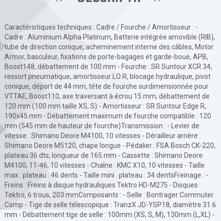
Caractéristiques techniques : Cadre / Fourche / Amortisseur : -
Cadre : Aluminium Alpha Platinum, Batterie intégrée amovible (RIB),
tube de direction conique, acheminement interne des câbles, Motor
Armor, basculeur, fixations de porte-bagages et garde-boue, APB,
Boost148, débattement de 100 mm - Fourche : SR Suntour XCR 34,
ressort pneumatique, amortisseur LO R, blocage hydraulique, pivot
conique, déport de 44 mm, tête de fourche surdimensionnée pour
VTTAE, Boost110, axe traversant à écrou 15 mm, débattement de
120 mm (100 mm taille XS, S) - Amortisseur : SR Suntour Edge R,
190x45 mm - Débattement maximum de fourche compatible : 120
mm (545 mm de hauteur de fourche)Transmission : - Levier de
vitesse : Shimano Deore M4100, 10 vitesses - Dérailleur arrière :
Shimano Deore M5120, chape longue - Pédalier : FSA Bosch CK-220,
plateau 36 dts, longueur de 165 mm - Cassette : Shimano Deore
M4100, 11-46, 10 vitesses - Chaîne : KMC X10, 10 vitesses - Taille
max . plateau : 46 dents - Taille mini . plateau : 34 dentsFreinage : -
Freins : Freins à disque hydrauliques Tektro HD-M275 - Disques :
Tektro, 6 trous, 203 mmComposants : - Selle : Bontrager Commuter
Comp - Tige de selle télescopique : TranzX JD-YSP18, diamètre 31.6
mm - Débattement tige de selle : 100mm (XS, S, M), 130mm (L,XL) -