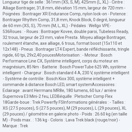
Longueur tige de selle : 361mm (XS, S, M), 425mm (L, XL) - Cintre :
Alliage Bontrager, 31,8 mm, élévation 15 mm, largeur de 720 mm -
Poignées : Bontrager XR Endurance Comp, nylon lock-on - Potence :
Bontrager Rhythm Comp, 31,8 mm, Knock Block, 0 degré, longueur
de 60 mm (XS, S), 70 mm (M, L, XL) - Pédales : Wellgo VPE-
536Roues : - Roues : Bontrager Kovee, double paroi, Tubeless Ready,
32 trous, largeur de 23 mm, valve Presta . Moyeu alliage Bontrager,
roulement étanche, axe alliage, 6 trous, format boost (15x110 et
12x148) - Pneus : Bontrager LT4 Expert, bande réfléchissante, tringle
rigide, 60 tpi, 29x2,40 poucesMotorisation : - Moteur : Bosch
Performance Line CX, Système intelligent, corps du moteur en
magnésium, 85 Nm - Batterie : Bosch PowerTube 625 Wh, système
intelligent - Chargeur : Bosch standard 4 A, 230 V, système intelligent
- Système de contrôle : Bosch Kiox 300, système intelligent +
commande à distance Bosch LED, smart systemAccessoires :
Eclairage : avant Herrmans MR8e, 180 lumens, 60 lux / arrière
Supernova E3 Mini-2 feu, LEDBéquille : Pletscher Comp Flex
18Garde-boue : Trek Powerfly FSInformations générales : - Tailles :
XS (27.5 pouces), S (27.5 pouces), M (29 pouces), L (29 pouces), XL
(29 pouces) / géométrie en galerie photo - Poids : 26.60 kg (en taille
M) - Poids max . : 136 kg - Coloris : Lava Trek black (rouge/noir) -
Marque : Trek