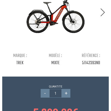
Continuer mes achats
MARQUE :
MODÈLE :
RÉFÉRENCE :
TREK
MIXTE
51142393ND
QUANTITE
-
+