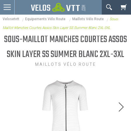
OK
Velosetvtt
Equipements Vélo Route
Maillots Vélo Route
Sous-
Connexion / inscription
Votre Panier Est Désert
Maillot Manches Courtes Assos Skin Layer SS Summer Blanc 2XL-3XL
Vélos route
SOUS-MAILLOT MANCHES COURTES ASSOS
VTT
SKIN LAYER SS SUMMER BLANC 2XL-3XL
Vélos electriques
MAILLOTS VÉLO ROUTE
Vélos urbains & Fitness
Equipements de vélo
Accessoires
Nos Promos
Votre panier est là pour vous servir. Donnez-lui un
but ! C'est un lieu temporaire où est stockée une
liste de vos produits et où se reflète le prix le plus
récent...