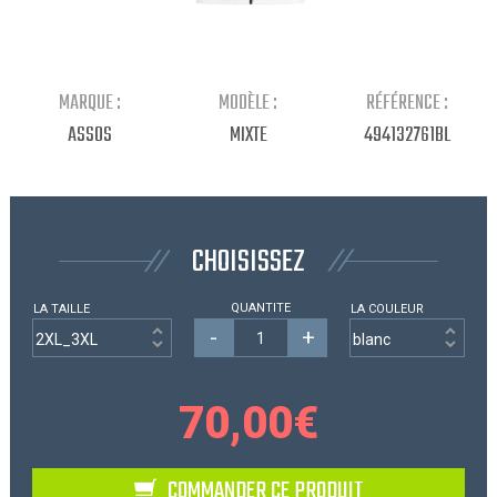
Continuer mes achats
MARQUE :
MODÈLE :
RÉFÉRENCE :
ASSOS
MIXTE
494132761BL
CHOISISSEZ
QUANTITE
LA TAILLE
LA COULEUR
-
+
70,00
€
COMMANDER CE PRODUIT