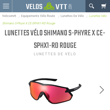
OK
Velosetvtt
Equipements Vélo Route
Lunettes De Vélo
Lunettes Vélo
Connexion / inscription
Votre Panier Est Désert
Shimano S-Phyre X CE-SPHX1-RD Rouge
Vélos route
LUNETTES VÉLO SHIMANO S-PHYRE X CE-
VTT
SPHX1-RD ROUGE
Vélos electriques
LUNETTES DE VÉLO
Vélos urbains & Fitness
Equipements de vélo
Accessoires
Nos Promos
Votre panier est là pour vous servir. Donnez-lui un
but ! C'est un lieu temporaire où est stockée une
liste de vos produits et où se reflète le prix le plus
récent...