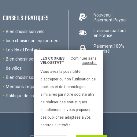
Nouveau !
CONSEILS PRATIQUES
Paiement Paypal
Livraison partout
Bien choisir son velo
en France
bien choisir son equipement
Paiement 100%
Le vélo et l'enfant
sécurisé
LES COOKIES
Continuer sans
Bien choisir ses accessoires
VELOSETVTT
accepter
de vélos
Vous avez la possibilité
Bien choisir son VTT
d'accepter ou non l'utilisation de
Mentions Légales
cookies et de technologies
similaires par notre société afin
Politique de cookies
de réaliser des statistiques
d'audiences et vous proposer
des publicités adaptées à vos
centres d'intérêts
Le site dédié à la passion du vélo