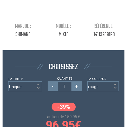
Continuer mes achats
MARQUE :
MODÈLE :
RÉFÉRENCE :
SHIMANO
MIXTE
141132691RO
CHOISISSEZ
QUANTITE
LA TAILLE
LA COULEUR
-
+
-39%
au lieu de
159,95 €
96,95
€