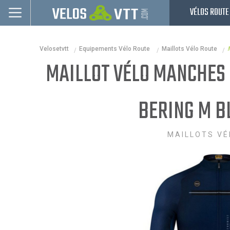
VÉLOS ROUTE
Connexion / inscription
Velosetvtt
Equipements Vélo Route
Maillots Vélo Route
Vélos route
MAILLOT VÉLO MANCHES 
VTT
Vélos electriques
BERING M B
Vélos urbains & Fitness
MAILLOTS VÉ
Equipements de vélo
Accessoires
Occasions - Reconditionnés
Nos Promos