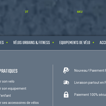
3T
6KU
UES
VÉLOS URBAINS & FITNESS
EQUIPEMENTS DE VÉLO
ACC
PRATIQUES
Nouveau ! Paiement 
ir son velo
Livraison partout en 
ir son equipement
Paiement 100% sécu
l'enfant
ir ses accessoires de vélos