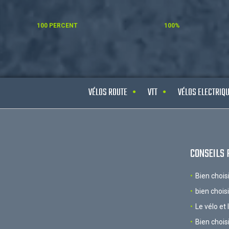
100 PERCENT
100%
VÉLOS ROUTE
VTT
VÉLOS ELECTRIQ
CONSEILS 
Bien chois
bien chois
Le vélo et 
Bien chois