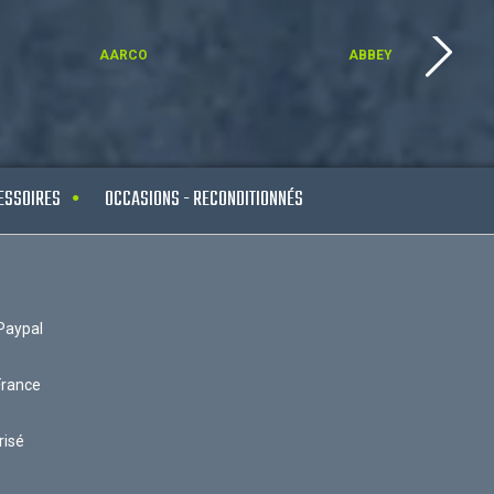
AARCO
ABBEY
ESSOIRES
OCCASIONS - RECONDITIONNÉS
Paypal
France
risé