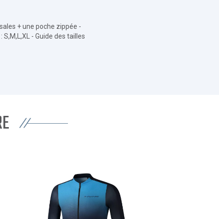
rsales + une poche zippée -
: S,M,L,XL - Guide des tailles
RE