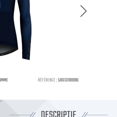
OMME
RÉFÉRENCE :
506131808BL
DESCRIPTIF