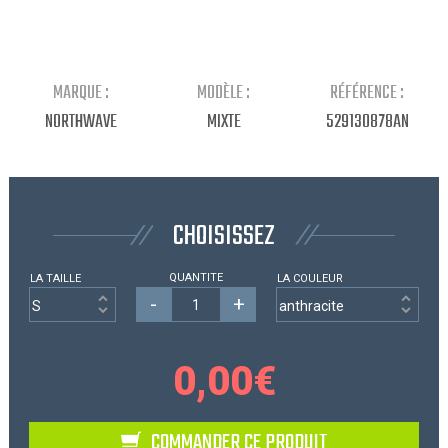
Continuer mes achats
MARQUE :
MODÈLE :
RÉFÉRENCE :
NORTHWAVE
MIXTE
529130878AN
CHOISISSEZ
QUANTITE
LA TAILLE
LA COULEUR
-
+
0,00
€
COMMANDER CE PRODUIT