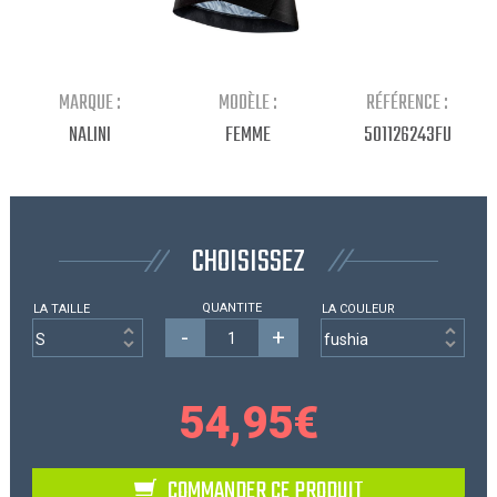
Continuer mes achats
MARQUE :
MODÈLE :
RÉFÉRENCE :
NALINI
FEMME
501126243FU
CHOISISSEZ
QUANTITE
LA TAILLE
LA COULEUR
-
+
54,95
€
COMMANDER CE PRODUIT