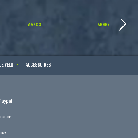
AARCO
ABBEY
DE VÉLO
ACCESSOIRES
Paypal
France
risé