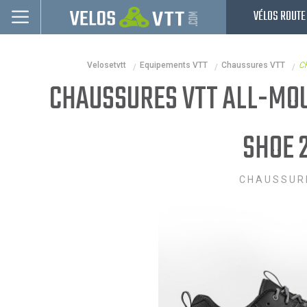
VÉLOS ROUTE
Connexion / inscription
Velosetvtt
Equipements VTT
Chaussures VTT
Ch
Vélos route
CHAUSSURES VTT ALL-MO
VTT
Vélos electriques
SHOE 
Vélos urbains & Fitness
CHAUSSUR
Equipements de vélo
Accessoires
Nos Promos