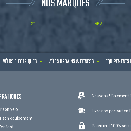
NOS MARQUES
3T
6KU
VÉLOS ELECTRIQUES
VÉLOS URBAINS & FITNESS
EQUIPEMENTS 
PRATIQUES
Nouveau ! Paiement 
ir son velo
Livraison partout en 
ir son equipement
Paiement 100% sécu
l'enfant