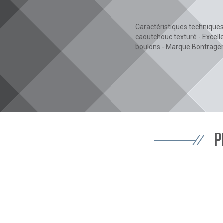
Caractéristiques techniques
caoutchouc texturé - Excell
boulons - Marque Bontrage
P