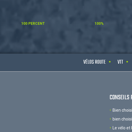
100 PERCENT
100%
VÉLOS ROUTE
VTT
CONSEILS 
Bien chois
bien chois
Le vélo et 