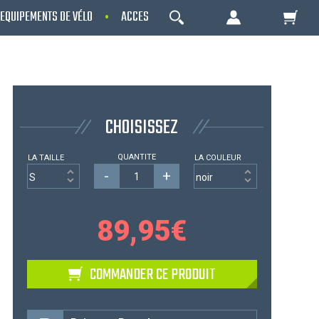
EQUIPEMENTS DE VÉLO
ACCESSOIRES
NOS PROMOS
OK
Votre Panier Est Désert
CHOISISSEZ
QUANTITE
LA TAILLE
LA COULEUR
-
+
89,95
€
Votre panier est là pour vous servir. Donnez-
COMMANDER CE PRODUIT
lui un but ! C'est un lieu temporaire où est
stockée une liste de vos produits et où se
reflète le prix le plus récent...