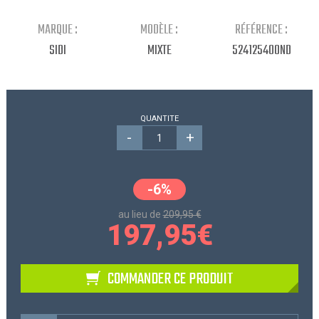
Continuer mes achats
MARQUE :
MODÈLE :
RÉFÉRENCE :
SIDI
MIXTE
524125400ND
QUANTITE
-
+
-6%
au lieu de
209,95 €
197,95
€
COMMANDER CE PRODUIT