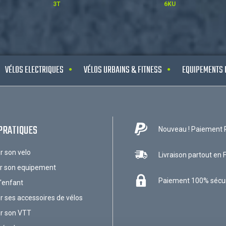
3T
6KU
VÉLOS ELECTRIQUES
VÉLOS URBAINS & FITNESS
EQUIPEMENTS 
PRATIQUES
Nouveau ! Paiement 
ir son velo
Livraison partout en 
ir son equipement
Paiement 100% sécu
l'enfant
ir ses accessoires de vélos
ir son VTT