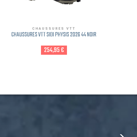
CHAUSSURES VTT
CHAUSSURES VTT SIDI PHYSIS 2026 44 NOIR
CHAUSS
254,95 €