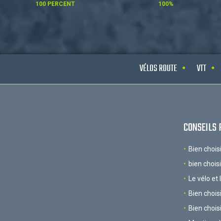
100 PERCENT
100%
VÉLOS ROUTE
VTT
CONSEILS 
Bien chois
bien chois
Le vélo et 
Bien chois
Bien chois