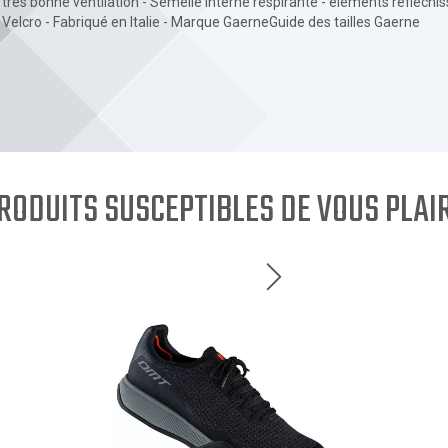
très bonne ventilation - Semelle interne respirante - éléments réfléchi
Velcro - Fabriqué en Italie - Marque GaerneGuide des tailles Gaerne
RODUITS SUSCEPTIBLES DE VOUS PLAI