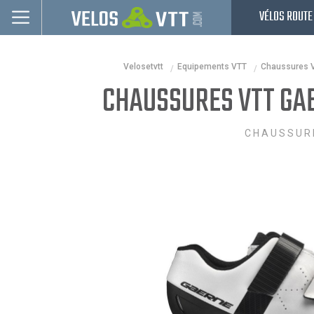
VÉLOS ROUTE
Connexion / inscription
Velosetvtt
Equipements VTT
Chaussures 
Vélos route
CHAUSSURES VTT GAE
VTT
Vélos electriques
CHAUSSUR
Vélos urbains & Fitness
Equipements de vélo
Accessoires
Nos Promos