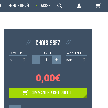
EQUIPEMENTS DE VÉLO
ACCESSOIRES
NOS PROMOS
OK
Votre Panier Est Désert
CHOISISSEZ
QUANTITE
LA TAILLE
LA COULEUR
-
+
0,00
€
Votre panier est là pour vous servir. Donnez-
COMMANDER CE PRODUIT
lui un but ! C'est un lieu temporaire où est
stockée une liste de vos produits et où se
reflète le prix le plus récent...