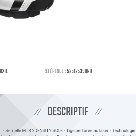
IXTE
RÉFÉRENCE :
525125390NO
DESCRIPTIF
 : - Semelle MTB 2DENSITY SOLE - Tige perforée au laser - Technologie 