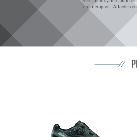
ventilation system pour une 
anti-dérapant - Attaches en 
P