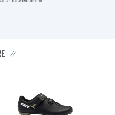
ssants - Traitement interne
RE