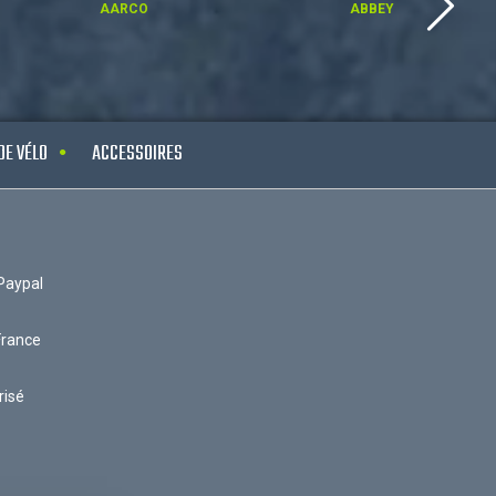
AARCO
ABBEY
DE VÉLO
ACCESSOIRES
Paypal
France
risé