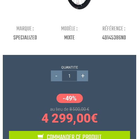
Continuer mes achats
MARQUE :
MODÈLE :
RÉFÉRENCE :
SPECIALIZED
MIXTE
49145386ND
QUANTITE
-
+
-49%
au lieu de
8 500,00 €
4 299,00
€
COMMANDER CE PRODUIT