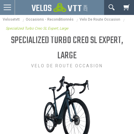
OK
Velosetvtt
Occasions - Reconditionnés
Velo De Route Occasion
Connexion / inscription
Votre Panier Est Désert
Specialized Turbo Creo SL Expert, Large
Vélos route
SPECIALIZED TURBO CREO SL EXPERT,
VTT
LARGE
Vélos electriques
VELO DE ROUTE OCCASION
Vélos urbains & Fitness
Equipements de vélo
Accessoires
Occasions - Reconditionnés
Votre panier est là pour vous servir. Donnez-lui un
Nos Promos
but ! C'est un lieu temporaire où est stockée une
liste de vos produits et où se reflète le prix le plus
récent...