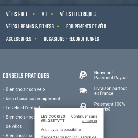
VÉLOS ROUTE
VTT
VÉLOS ELECTRIQUES
VÉLOS URBAINS & FITNESS
EQUIPEMENTS DE VÉLO
ACCESSOIRES
OCCASIONS - RECONDITIONNÉS
Nouveau !
CONSEILS PRATIQUES
Paiement Paypal
Livraison partout
Bien choisir son velo
en France
bien choisir son equipement
Paiement 100%
Le vélo et l'enfant
sécurisé
LES COOKIES
Continuer sans
Bien choisir ses accessoires
VELOSETVTT
accepter
de vélos
Vous avez la possibilité
Bien choisir son VTT
d'accepter ou non l'utilisation de