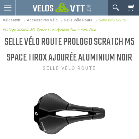
OK
Velosetvtt
Accessoires Vélo
Selle Vélo Route
Selle Vélo Route
Connexion / inscription
Votre Panier Est Désert
Prologo Scratch M5 Space Tirox Ajourée Aluminium Noir
Vélos route
SELLE VÉLO ROUTE PROLOGO SCRATCH M5
VTT
SPACE TIROX AJOURÉE ALUMINIUM NOIR
Vélos electriques
SELLE VÉLO ROUTE
Vélos urbains & Fitness
Equipements de vélo
Accessoires
Occasions - Reconditionnés
Votre panier est là pour vous servir. Donnez-lui un
Nos Promos
but ! C'est un lieu temporaire où est stockée une
liste de vos produits et où se reflète le prix le plus
récent...