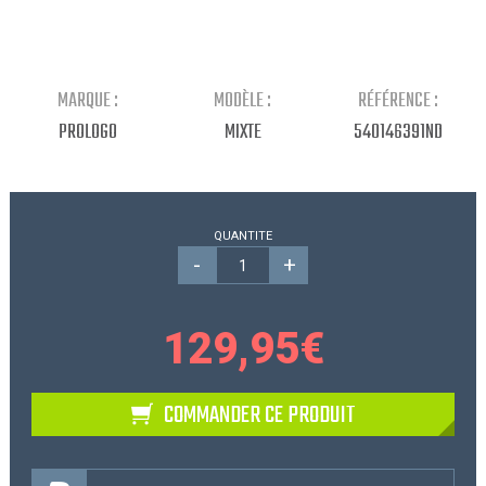
Continuer mes achats
MARQUE :
MODÈLE :
RÉFÉRENCE :
PROLOGO
MIXTE
540146391ND
QUANTITE
-
+
129,95
€
COMMANDER CE PRODUIT