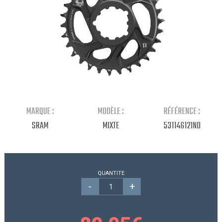
Continuer mes achats
MARQUE :
MODÈLE :
RÉFÉRENCE :
SRAM
MIXTE
531146121ND
QUANTITE
-
+