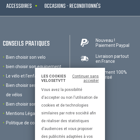
ACCESSOIRES
OCCASIONS - RECONDITIONNÉS
Nouveau !
CONSEILS PRATIQUES
Paiement Paypal
Livraison partout
Bien choisir son velo
en France
bien choisir son equipement
Paiement 100%
Le vélo et l'enfant
LES COOKIES
Continuer sans
sécurisé
VELOSETVTT
accepter
Bien choisir ses accessoires
Vous avez la possibilité
de vélos
d'accepter ou non l'utilisation de
Bien choisir son VTT
cookies et de technologies
Mentions Légales
similaires par notre société afin
de réaliser des statistiques
Politique de cookies
d'audiences et vous proposer
des publicités adaptées à vos