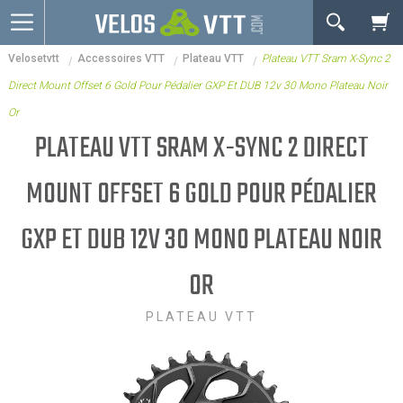
OK
Velosetvtt
Accessoires VTT
Plateau VTT
Plateau VTT Sram X-Sync 2
Connexion / inscription
Votre Panier Est Désert
Direct Mount Offset 6 Gold Pour Pédalier GXP Et DUB 12v 30 Mono Plateau Noir
Vélos route
Or
VTT
PLATEAU VTT SRAM X-SYNC 2 DIRECT
Vélos electriques
MOUNT OFFSET 6 GOLD POUR PÉDALIER
Vélos urbains & Fitness
GXP ET DUB 12V 30 MONO PLATEAU NOIR
Equipements de vélo
OR
Accessoires
Occasions - Reconditionnés
PLATEAU VTT
Votre panier est là pour vous servir. Donnez-lui un
Nos Promos
but ! C'est un lieu temporaire où est stockée une
liste de vos produits et où se reflète le prix le plus
récent...