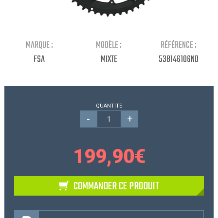
Continuer mes achats
MARQUE :
MODÈLE :
RÉFÉRENCE :
FSA
MIXTE
538146106ND
QUANTITE
-
+
199,90
€
COMMANDER CE PRODUIT