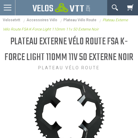
OK
Velosetvtt
Accessoires Vélo
Plateau Vélo Route
Plateau Externe
Connexion / inscription
Votre Panier Est Désert
Vélo Route FSA K-Force Light 110mm 11v 50 Externe Noir
Vélos route
PLATEAU EXTERNE VÉLO ROUTE FSA K-
VTT
FORCE LIGHT 110MM 11V 50 EXTERNE NOIR
Vélos electriques
PLATEAU VÉLO ROUTE
Vélos urbains & Fitness
Equipements de vélo
Accessoires
Nos Promos
Votre panier est là pour vous servir. Donnez-lui un
but ! C'est un lieu temporaire où est stockée une
liste de vos produits et où se reflète le prix le plus
récent...