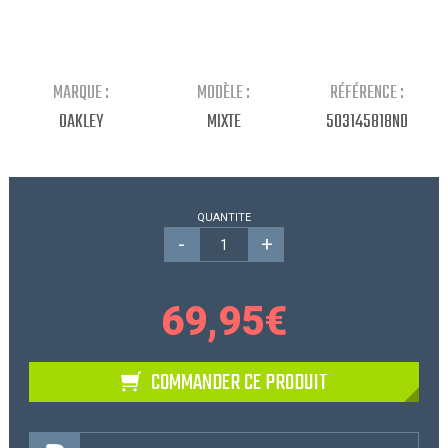
Continuer mes achats
MARQUE :
MODÈLE :
RÉFÉRENCE :
OAKLEY
MIXTE
503145818ND
QUANTITE
-
+
69,95
€
COMMANDER CE PRODUIT