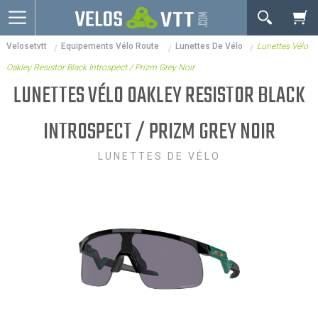
OK
Velosetvtt
Equipements Vélo Route
Lunettes De Vélo
Lunettes Vélo
Connexion / inscription
Votre Panier Est Désert
Oakley Resistor Black Introspect / Prizm Grey Noir
Vélos route
LUNETTES VÉLO OAKLEY RESISTOR BLACK
VTT
INTROSPECT / PRIZM GREY NOIR
Vélos electriques
LUNETTES DE VÉLO
Vélos urbains & Fitness
Equipements de vélo
Accessoires
Nos Promos
Votre panier est là pour vous servir. Donnez-lui un
but ! C'est un lieu temporaire où est stockée une
liste de vos produits et où se reflète le prix le plus
récent...