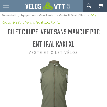
OK
Velosetvtt
Equipements Vélo Route
Veste Et Gilet Vélos
Gilet
Connexion / inscription
Votre Panier Est Désert
Coupe-Vent Sans Manche Poc Enthral Kaki XL
Vélos route
GILET COUPE-VENT SANS MANCHE POC
VTT
ENTHRAL KAKI XL
Vélos electriques
VESTE ET GILET VÉLOS
Vélos urbains & Fitness
Equipements de vélo
Accessoires
Occasions - Reconditionnés
Votre panier est là pour vous servir. Donnez-lui un
Nos Promos
but ! C'est un lieu temporaire où est stockée une
liste de vos produits et où se reflète le prix le plus
récent...