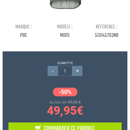
Continuer mes achats
MARQUE :
MODÈLE :
RÉFÉRENCE :
POC
MIXTE
513145763ND
QUANTITE
-
+
-50%
au lieu de
99,95 €
49,95
€
COMMANDER CE PRODUIT