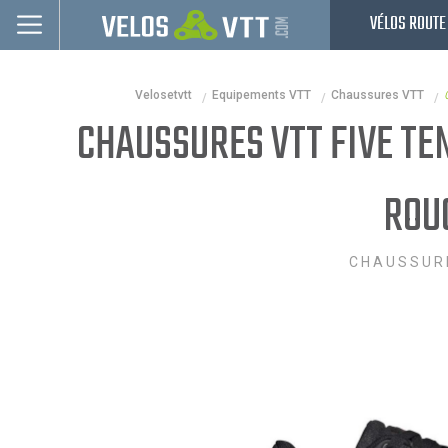
VÉLOS ROUTE
Connexion / inscription
Velosetvtt
Equipements VTT
Chaussures VTT
Vélos route
CHAUSSURES VTT FIVE TEN
VTT
Vélos electriques
ROU
Vélos urbains & Fitness
CHAUSSUR
Equipements de vélo
Accessoires
Occasions - Reconditionnés
Nos Promos