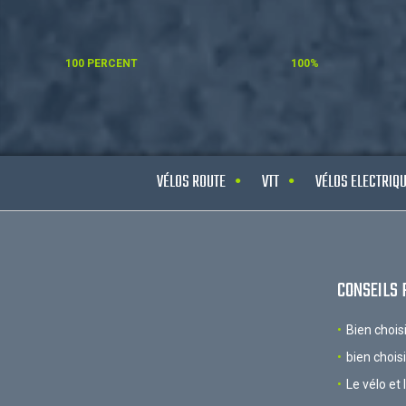
100 PERCENT
100%
VÉLOS ROUTE
VTT
VÉLOS ELECTRIQ
CONSEILS 
Bien chois
bien chois
Le vélo et 