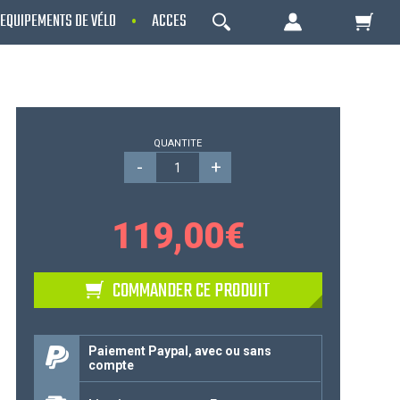
EQUIPEMENTS DE VÉLO
ACCESSOIRES
OCCASIONS - RECONDITIO
OK
Votre Panier Est Désert
QUANTITE
-
+
119,00
€
COMMANDER CE PRODUIT
Votre panier est là pour vous servir. Donnez-
lui un but ! C'est un lieu temporaire où est
Paiement Paypal, avec ou sans
compte
stockée une liste de vos produits et où se
reflète le prix le plus récent...