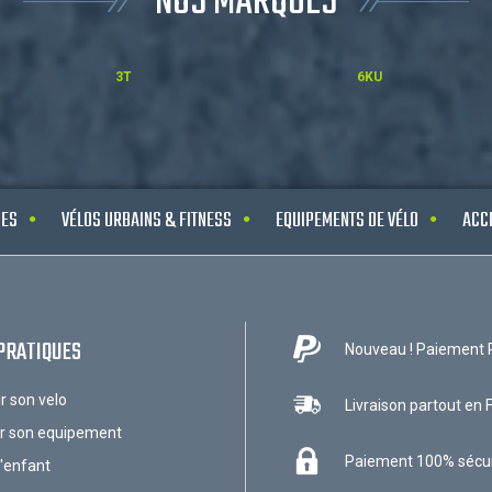
NOS MARQUES
3T
6KU
UES
VÉLOS URBAINS & FITNESS
EQUIPEMENTS DE VÉLO
ACC
PRATIQUES
Nouveau ! Paiement 
ir son velo
Livraison partout en 
ir son equipement
Paiement 100% sécu
l'enfant