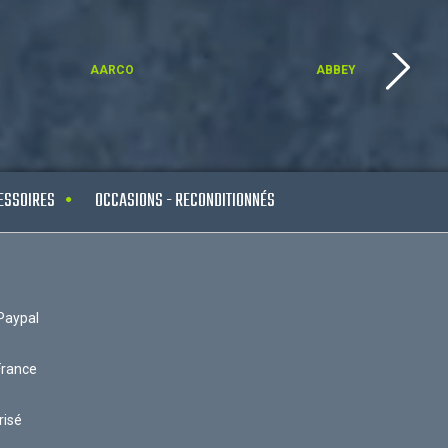
AARCO
ABBEY
ESSOIRES
OCCASIONS - RECONDITIONNÉS
Paypal
France
risé