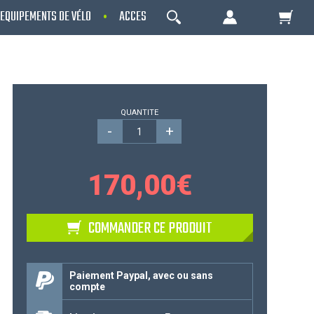
EQUIPEMENTS DE VÉLO
ACCESSOIRES
NOS PROMOS
OK
Votre Panier Est Désert
QUANTITE
-
+
170,00
€
COMMANDER CE PRODUIT
Votre panier est là pour vous servir. Donnez-
lui un but ! C'est un lieu temporaire où est
Paiement Paypal, avec ou sans
compte
stockée une liste de vos produits et où se
reflète le prix le plus récent...