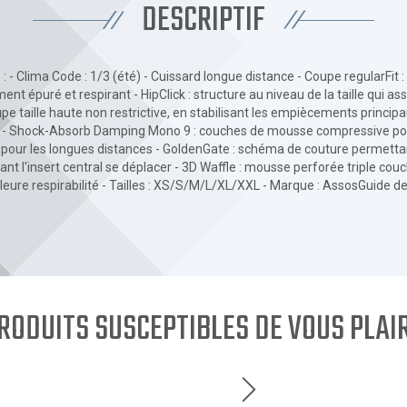
DESCRIPTIF
: - Clima Code : 1/3 (été) - Cuissard longue distance - Coupe regularFit :
nt épuré et respirant - HipClick : structure au niveau de la taille qui as
oupe taille haute non restrictive, en stabilisant les empiècements princi
e - Shock-Absorb Damping Mono 9 : couches de mousse compressive po
pour les longues distances - GoldenGate : schéma de couture permetta
sant l'insert central se déplacer - 3D Waffle : mousse perforée triple cou
eure respirabilité - Tailles : XS/S/M/L/XL/XXL - Marque : AssosGuide de
RODUITS SUSCEPTIBLES DE VOUS PLAI