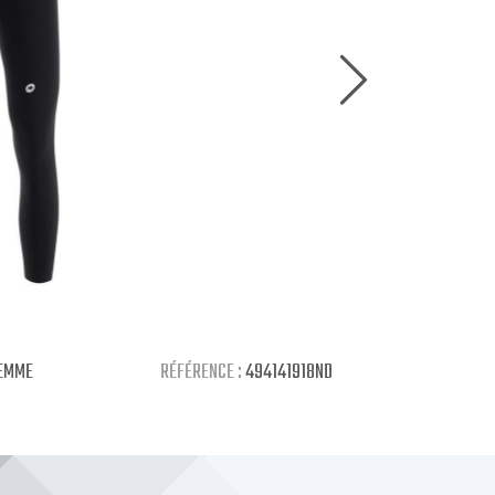
EMME
RÉFÉRENCE :
494141918ND