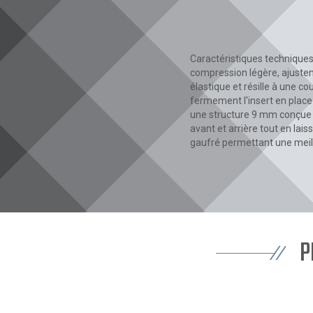
Caractéristiques techniques 
compression légère, ajusteme
élastique et résille à une c
fermement l'insert en plac
une structure 9 mm conçue 
avant et arrière tout en lais
gaufré permettant une meill
P