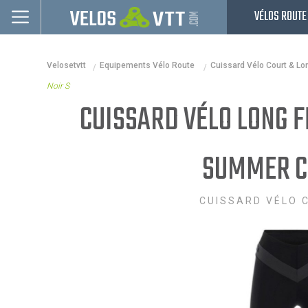
VÉLOS ROUTE
Connexion / inscription
Velosetvtt
Equipements Vélo Route
Cuissard Vélo Court & Lo
Vélos route
Noir S
VTT
CUISSARD VÉLO LONG 
Vélos electriques
SUMMER C2
Vélos urbains & Fitness
Equipements de vélo
CUISSARD VÉLO 
Accessoires
Nos Promos