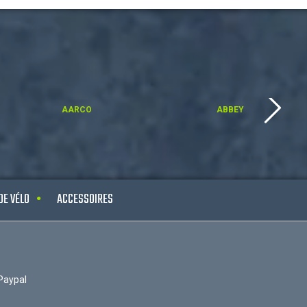
AARCO
ABBEY
DE VÉLO
ACCESSOIRES
Paypal